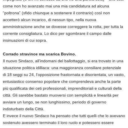
come non ho avanzato mai una mia candidatura ad alcuna
“poltrona” (sfido chiunque a sostenere il contrario) così non
accetterò alcun incarico, di nessun tipo, nella nuova
amministrazione anche se dovesse correggere la rotta, per tutta la
corrente consigliatura. Lo dico per sgombrare il campo dalle
insinuazioni di cui sopra.
Corrado stravince ma scarica Bovino.
Il nuovo Sindaco, all’indomani del ballottaggio, si era trovato in una
situazione politica idilliaca: una maggioranza consiliare potenziale
di 18 seggi su 24, l’opposizione frastornata e disorientata, un vasto,
entusiastico consenso popolare che comprendeva anche la parte
più qualificata dei ceti professionali, imprenditoriali e culturali della
città. Gli sarebbe bastato muoversi con semplicità e linearità per
avviare un lungo, se non lunghissimo, periodo di governo
indisturbato della Città.
E invece il nuovo Sindaco ha pensato che tutti quelli che lo avevano
sostenuto avessero terminato il loro ruolo e potessero essere