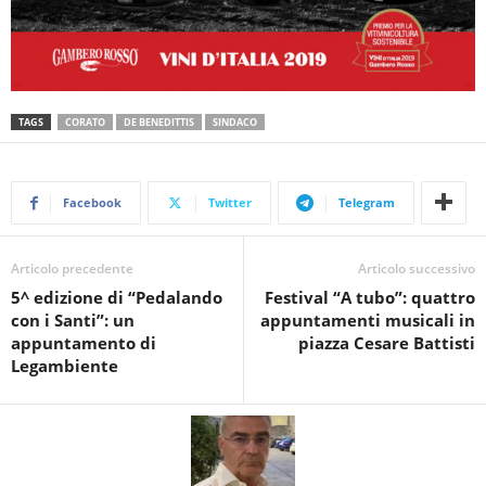
TAGS
CORATO
DE BENEDITTIS
SINDACO
Facebook
Twitter
Telegram
Articolo precedente
Articolo successivo
5^ edizione di “Pedalando
Festival “A tubo”: quattro
con i Santi”: un
appuntamenti musicali in
appuntamento di
piazza Cesare Battisti
Legambiente