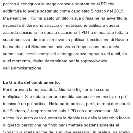
politico è contiguo alla maggioranza e soprattutto al PD che
addirittura lo aveva sostenuto come candidato Sindaco nel 2019.
Ma neanche il PD ha alzato un dito in sua difesa né ha avvertito la
necessità di dare uno straccio di motivazione politica a questa
assurda decisione. In questa occasione il PD ha dimostrato tutta la
sua debolezza, direi anzi irrilevanza politica. L’esclusione di Bovino
ha indebolito il Sindaco non solo verso l’opposizione ma anche
verso i suoi stessi consiglieri di maggioranza, ognuno dei quali, da
quel momento, risulta determinate per la sopravvivenza
dell’amministrazione.
La Giunta del cambiamento.
Poi è arrivata la nomina della Giunta e lì gli errori si sono
moltiplicati. Si è optato per una inedita composizione mista, un po’
tecnica è un po’ politica. Nella parte politica, però, oltre ai due partiti
del Sindaco, è rappresentato solo il PD con due assessori. Ma
anche in questo caso è emersa la debolezza della leadership locale
di questo partito che ha finito per rimettere sostanzialmente al
Sindaco la scelta anche dei suoi due assessori. In pratica, ha scelto