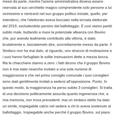
messi da parte, mentre l’azione amministrativa doveva essere
riservata al suo cerchietto magico comprendente solo persone a lui
vicinissime e rientranti nel suo gruppo politico iniziale, quello, per
intenderci, che l’elettorato aveva bocciato nella tornata elettorale
del 2019, escludendolo persino dal ballottaggio. E così siamo partiti
subito male, buttando a mare la potenziale alleanza con Bovino
che, pur avendo lealmente contribuito alla vittoria, è stato
brutalmente e, lasciatemelo dire, scorrettamente messo da parte. Il
Sindaco non ha mai dato, al riguardo, uno straccio di motivazione e
i suoi hanno farfugliato le solite insinuazioni dette a mezza bocca.
Ma le chiacchiere stanno a zero: i fatti dicono che il gruppo Bovino
non è mai stato neanche invitato a una sola riunione di
maggioranza e che nel primo consiglio comunale i suoi consiglieri
sono stati gentilmente invitati a sedersi all’opposizione. Punto. In
questo modo, la maggioranza ha perso subito 3 consiglieri. Si tratta
di una decisione politicamente assurda quanto ingenerosa che, a
mia memoria, non trova precedenti: mai un sindaco eletto ha dato
un simile, inspiegabile calcio nel sedere a chi lo aveva sostenuto al
ballottaggio. Inspiegabile anche perché il gruppo Bovino, sul piano