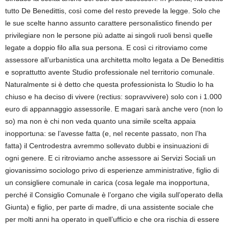
tutto De Benedittis, così come del resto prevede la legge. Solo che
le sue scelte hanno assunto carattere personalistico finendo per
privilegiare non le persone più adatte ai singoli ruoli bensì quelle
legate a doppio filo alla sua persona. E così ci ritroviamo come
assessore all’urbanistica una architetta molto legata a De Benedittis
e soprattutto avente Studio professionale nel territorio comunale.
Naturalmente si è detto che questa professionista lo Studio lo ha
chiuso e ha deciso di vivere (rectius: sopravvivere) solo con i 1.000
euro di appannaggio assessorile. E magari sarà anche vero (non lo
so) ma non è chi non veda quanto una simile scelta appaia
inopportuna: se l’avesse fatta (e, nel recente passato, non l’ha
fatta) il Centrodestra avremmo sollevato dubbi e insinuazioni di
ogni genere. E ci ritroviamo anche assessore ai Servizi Sociali un
giovanissimo sociologo privo di esperienze amministrative, figlio di
un consigliere comunale in carica (cosa legale ma inopportuna,
perché il Consiglio Comunale è l’organo che vigila sull’operato della
Giunta) e figlio, per parte di madre, di una assistente sociale che
per molti anni ha operato in quell’ufficio e che ora rischia di essere