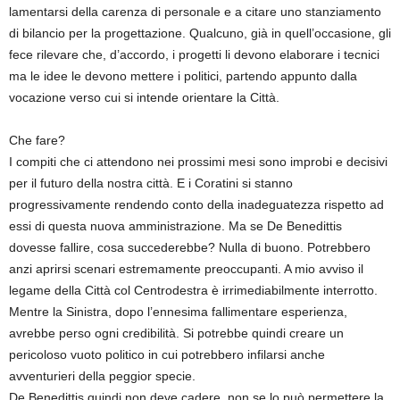
lamentarsi della carenza di personale e a citare uno stanziamento
di bilancio per la progettazione. Qualcuno, già in quell’occasione, gli
fece rilevare che, d’accordo, i progetti li devono elaborare i tecnici
ma le idee le devono mettere i politici, partendo appunto dalla
vocazione verso cui si intende orientare la Città.
Che fare?
I compiti che ci attendono nei prossimi mesi sono improbi e decisivi
per il futuro della nostra città. E i Coratini si stanno
progressivamente rendendo conto della inadeguatezza rispetto ad
essi di questa nuova amministrazione. Ma se De Benedittis
dovesse fallire, cosa succederebbe? Nulla di buono. Potrebbero
anzi aprirsi scenari estremamente preoccupanti. A mio avviso il
legame della Città col Centrodestra è irrimediabilmente interrotto.
Mentre la Sinistra, dopo l’ennesima fallimentare esperienza,
avrebbe perso ogni credibilità. Si potrebbe quindi creare un
pericoloso vuoto politico in cui potrebbero infilarsi anche
avventurieri della peggior specie.
De Benedittis quindi non deve cadere, non se lo può permettere la