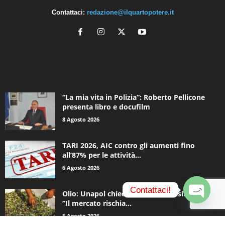
Contattaci:
redazione@ilquartopotere.it
ALTRE NOTIZIE
“La mia vita in Polizia”: Roberto Pellicone
presenta libro e docufilm
8 Agosto 2026
TARI 2026, AIC contro gli aumenti fino
all’87% per le attività...
6 Agosto 2026
Contattaci!
Olio: Unapol chiede lo stato di crisi. Loiodice:
“Il mercato rischia...
O
5 Agosto 2026
p