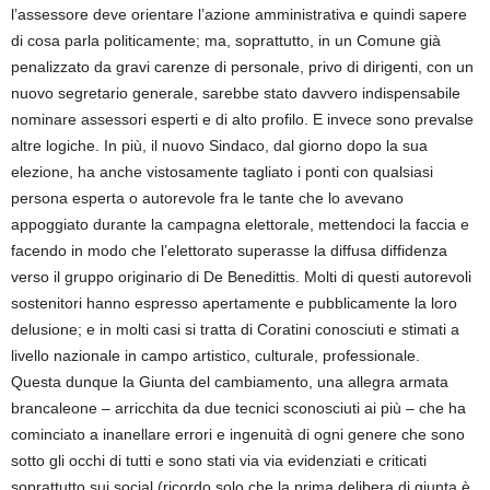
l’assessore deve orientare l’azione amministrativa e quindi sapere
di cosa parla politicamente; ma, soprattutto, in un Comune già
penalizzato da gravi carenze di personale, privo di dirigenti, con un
nuovo segretario generale, sarebbe stato davvero indispensabile
nominare assessori esperti e di alto profilo. E invece sono prevalse
altre logiche. In più, il nuovo Sindaco, dal giorno dopo la sua
elezione, ha anche vistosamente tagliato i ponti con qualsiasi
persona esperta o autorevole fra le tante che lo avevano
appoggiato durante la campagna elettorale, mettendoci la faccia e
facendo in modo che l’elettorato superasse la diffusa diffidenza
verso il gruppo originario di De Benedittis. Molti di questi autorevoli
sostenitori hanno espresso apertamente e pubblicamente la loro
delusione; e in molti casi si tratta di Coratini conosciuti e stimati a
livello nazionale in campo artistico, culturale, professionale.
Questa dunque la Giunta del cambiamento, una allegra armata
brancaleone – arricchita da due tecnici sconosciuti ai più – che ha
cominciato a inanellare errori e ingenuità di ogni genere che sono
sotto gli occhi di tutti e sono stati via via evidenziati e criticati
soprattutto sui social (ricordo solo che la prima delibera di giunta è