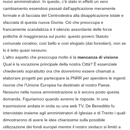
nuovi amministratori. In questo, c’è stato in effetti un vero
cambiamento essendosi passati dall’applicazione meramente
formale e di facciata del Centrodestra alla disapplicazione totale e
sfacciata di questa nuova Giunta. Ciò che preoccupa e
francamente scandalizza è il silenzio assordante delle forze
politiche di maggioranza sul punto: questo povero Statuto
comunale coratino, così bello e così elogiato (dai forestieri), non se
lo è letto quasi nessuno.
L’altro aspetto che preoccupa molto è la
mancanza di visione
.
Qual è la vocazione principale della nostra Città? È essenziale
chiederselo soprattutto ora che dovremmo essere chiamati a
elaborare progetti per partecipare la PNRR per spendere le ingenti
risorse che l’Unione Europea ha destinato al nostro Paese.
Nessuno nella nuova amministrazione si è ancora posto questa
domanda. Figuriamoci quando avremo le risposte. In una
trasmissione andata in onda su una web TV, De Benedittis fu
intervistato insieme agli amministratori di Iglesias e di Trento i quali
dimostrarono di avere le idee chiarissime sulla possibile
utilizzazione dei fondi europei mentre il nostro sindaco si limitò a