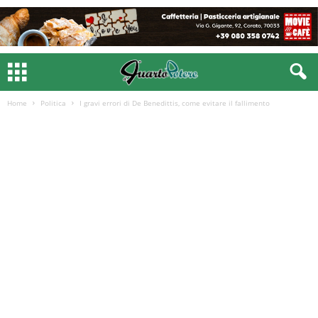
Home
Politica
I gravi errori di De Benedittis, come evitare il fallimento