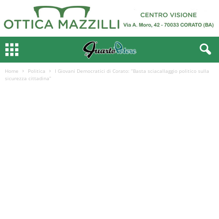
Home
Politica
I Giovani Democratici di Corato: “Basta sciacallaggio politico sulla
sicurezza cittadina”