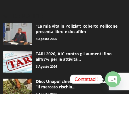
ALTRE NOTIZIE
“La mia vita in Polizia”: Roberto Pellicone
presenta libro e docufilm
8 Agosto 2026
TARI 2026, AIC contro gli aumenti fino
all’87% per le attività...
6 Agosto 2026
Contattaci!
Olio: Unapol chiede lo stato di crisi. Loiodice:
“Il mercato rischia...
O
5 Agosto 2026
p
e
n
c
CATEGORIE POPOLARI
h
a
936