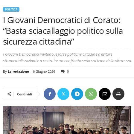
POLITICA
I Giovani Democratici di Corato:
“Basta sciacallaggio politico sulla
sicurezza cittadina”
I Giovani Democratici invitano le forze politiche cittadine a evitare
strumentalizzazioni e a costruire un confronto serio sul tema della sicurezza
By
La redazione
-
6 Giugno 2026
0
Condividi