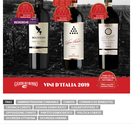
TAGS
AMMINISTRAZIONE COMUNALE
CORATO
CORRADO DE BENEDITTIS
CRONACA CORATO
GIOVANI DEMOCRATICI
ILQUARTOPOTERE.IT
OPPOSIZIONE CORATO
PARTITO DEMOCRATICO
POLITICA CORATO
SICUREZZA CITTADINA
SICUREZZA URBANA