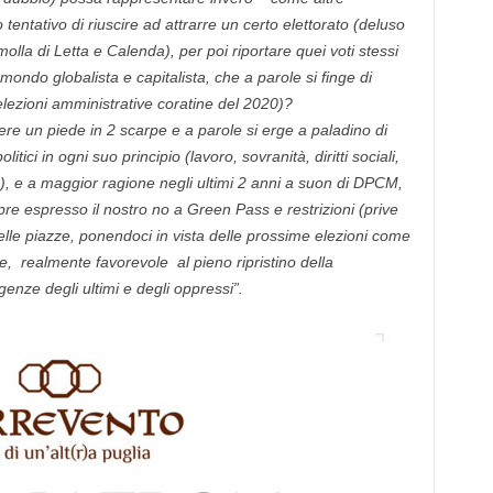
o tentativo di riuscire ad attrarre un certo elettorato (deluso
olla di Letta e Calenda), per poi riportare quei voti stessi
 mondo globalista e capitalista, che a parole si finge di
lezioni amministrative coratine del 2020)?
e un piede in 2 scarpe e a parole si erge a paladino di
itici in ogni suo principio (lavoro, sovranità, diritti sociali,
), e a maggior ragione negli ultimi 2 anni a suon di DPCM,
re espresso il nostro no a Green Pass e restrizioni (prive
 nelle piazze, ponendoci in vista delle prossime elezioni come
e, realmente favorevole al pieno ripristino della
igenze degli ultimi e degli oppressi”.