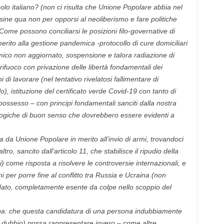
lo italiano? (non ci risulta che Unione Popolare abbia nel
 sine qua non per opporsi al neoliberismo e fare politiche
Come possono conciliarsi le posizioni filo-governative di
erito alla gestione pandemica -protocollo di cure domiciliari
ico non aggiornato, sospensione e talora radiazione di
ifuoco con privazione delle libertà fondamentali dei
ni di lavorare (nel tentativo rivelatosi fallimentare di
lo), istituzione del certificato verde Covid-19 con tanto di
possesso – con principi fondamentali sanciti dalla nostra
logiche di buon senso che dovrebbero essere evidenti a
a da Unione Popolare in merito all’invio di armi, trovandoci
o, sancito dall’articolo 11, che stabilisce il ripudio della
i) come risposta a risolvere le controversie internazionali, e
i per porre fine al conflitto tra Russia e Ucraina (non
 Nato, completamente esente da colpe nello scoppio del
roba: che questa candidatura di una persona indubbiamente
n dubbio) possa rappresentare invero – come altre