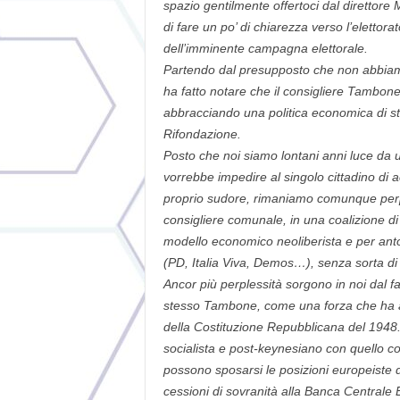
spazio gentilmente offertoci dal direttore
di fare un po’ di chiarezza verso l’elettor
dell’imminente campagna elettorale.
Partendo dal presupposto che non abbiamo
ha fatto notare che il consigliere Tambone
abbracciando una politica economica di sta
Rifondazione.
Posto che noi siamo lontani anni luce da 
vorrebbe impedire al singolo cittadino di 
proprio sudore, rimaniamo comunque perp
consigliere comunale, in una coalizione d
modello economico neoliberista e per ant
(PD, Italia Viva, Demos…), senza sorta di
Ancor più perplessità sorgono in noi dal fa
stesso Tambone, come una forza che ha a
della Costituzione Repubblicana del 1948
socialista e post-keynesiano con quello 
possono sposarsi le posizioni europeiste d
cessioni di sovranità alla Banca Centrale 