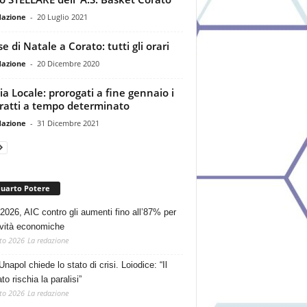
dazione
-
20 Luglio 2021
e di Natale a Corato: tutti gli orari
dazione
-
20 Dicembre 2020
zia Locale: prorogati a fine gennaio i
ratti a tempo determinato
dazione
-
31 Dicembre 2021
Quarto Potere
2026, AIC contro gli aumenti fino all’87% per
tività economiche
to 2026
La redazione
Unapol chiede lo stato di crisi. Loiodice: “Il
o rischia la paralisi”
to 2026
La redazione