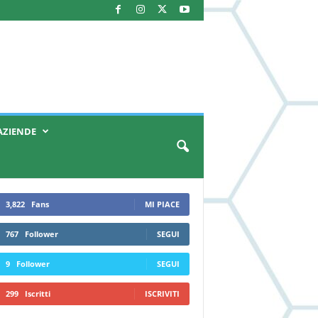
AZIENDE
3,822
Fans
MI PIACE
767
Follower
SEGUI
9
Follower
SEGUI
299
Iscritti
ISCRIVITI