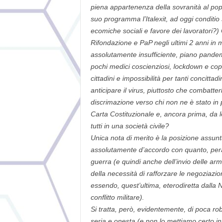
piena appartenenza della sovranità al popo
suo programma l’Italexit, ad oggi conditio
ecomiche sociali e favore dei lavoratori?) 
Rifondazione e PaP negli ultimi 2 anni in m
assolutamente insufficiente, piano pandem
pochi medici coscienziosi, lockdown e copr
cittadini e impossibilità per tanti concittadi
anticipare il virus, piuttosto che combatter
discrimazione verso chi non ne è stato in 
Carta Costituzionale e, ancora prima, da 
tutti in una società civile?
Unica nota di merito è la posizione assunt
assolutamente d’accordo con quanto, peraltr
guerra (e quindi anche dell’invio delle arm
della necessità di rafforzare le negoziazion
essendo, quest’ultima, eterodiretta dalla
conflitto militare).
Si tratta, però, evidentemente, di poca 
seria e onesta (e non lo mettiamo certo i