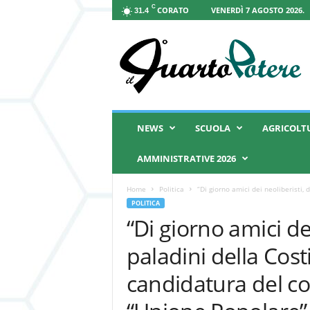
C
CORATO
VENERDÌ 7 AGOSTO 2026.
31.4
I
l
Q
u
a
r
t
NEWS
SCUOLA
AGRICOLT
o
P
AMMINISTRATIVE 2026
o
t
Home
Politica
“Di giorno amici dei neoliberisti, d
e
POLITICA
r
“Di giorno amici dei
e
paladini della Costi
candidatura del c