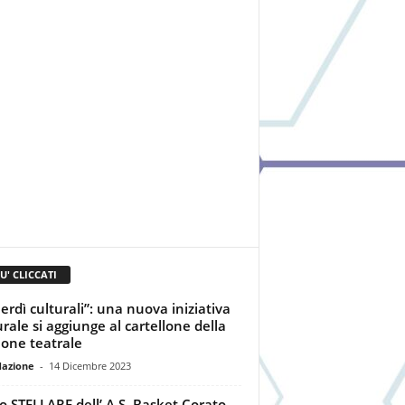
IU' CLICCATI
erdì culturali”: una nuova iniziativa
urale si aggiunge al cartellone della
ione teatrale
dazione
-
14 Dicembre 2023
o STELLARE dell’ A.S. Basket Corato