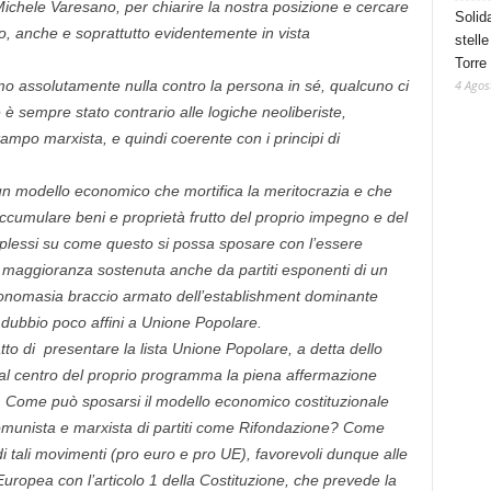
 Michele Varesano, per chiarire la nostra posizione e cercare
Solid
ato, anche e soprattutto evidentemente in vista
stelle
Torre
4 Agos
 assolutamente nulla contro la persona in sé, qualcuno ci
 è sempre stato contrario alle logiche neoliberiste,
mpo marxista, e quindi coerente con i principi di
un modello economico che mortifica la meritocrazia e che
accumulare beni e proprietà frutto del proprio impegno e del
lessi su come questo si possa sposare con l’essere
i maggioranza sostenuta anche da partiti esponenti di un
onomasia braccio armato dell’establishment dominante
 dubbio poco affini a Unione Popolare.
tto di presentare la lista Unione Popolare, a detta dello
l centro del proprio programma la piena affermazione
. Come può sposarsi il modello economico costituzionale
comunista e marxista di partiti come Rifondazione? Come
i tali movimenti (pro euro e pro UE), favorevoli dunque alle
Europea con l’articolo 1 della Costituzione, che prevede la