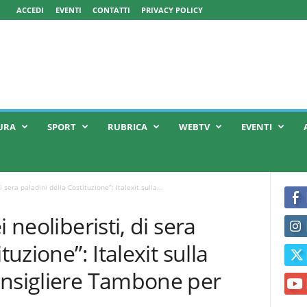
ACCEDI
EVENTI
CONTATTI
PRIVACY POLICY
URA
SPORT
RUBRICA
WEBTV
EVENTI
i sera paladini della Costituzione”: Italexit sulla...
 neoliberisti, di sera
tuzione”: Italexit sulla
onsigliere Tambone per