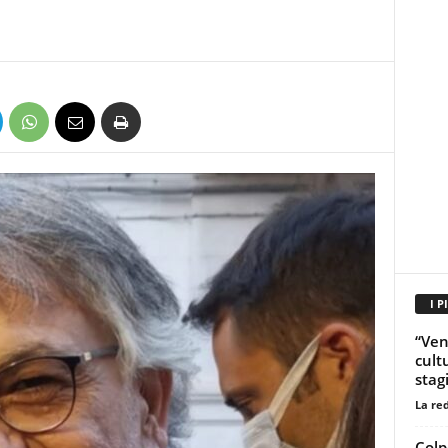
I P
“Ven
cult
stag
La re
Colp