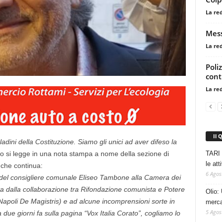
La re
Mess
La re
Poli
cont
La re
Il 
aladini della Costituzione. Siamo gli unici ad aver difeso la
TARI 
o si legge in una nota stampa a nome della sezione di
le at
, che continua:
6 Agos
a del consigliere comunale Eliseo Tambone alla Camera dei
ta dalla collaborazione tra Rifondazione comunista e Potere
Olio: 
Napoli De Magistris) e ad alcune incomprensioni sorte in
mercat
5 Agos
 due giorni fa sulla pagina “Vox Italia Corato”, cogliamo lo