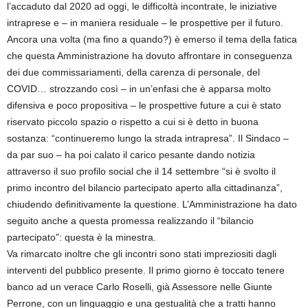
l’accaduto dal 2020 ad oggi, le difficoltà incontrate, le iniziative
intraprese e – in maniera residuale – le prospettive per il futuro.
Ancora una volta (ma fino a quando?) è emerso il tema della fatica
che questa Amministrazione ha dovuto affrontare in conseguenza
dei due commissariamenti, della carenza di personale, del
COVID… strozzando così – in un’enfasi che è apparsa molto
difensiva e poco propositiva – le prospettive future a cui è stato
riservato piccolo spazio o rispetto a cui si è detto in buona
sostanza: “continueremo lungo la strada intrapresa”. Il Sindaco –
da par suo – ha poi calato il carico pesante dando notizia
attraverso il suo profilo social che il 14 settembre “si è svolto il
primo incontro del bilancio partecipato aperto alla cittadinanza”,
chiudendo definitivamente la questione. L’Amministrazione ha dato
seguito anche a questa promessa realizzando il “bilancio
partecipato”: questa è la minestra.
Va rimarcato inoltre che gli incontri sono stati impreziositi dagli
interventi del pubblico presente. Il primo giorno è toccato tenere
banco ad un verace Carlo Roselli, già Assessore nelle Giunte
Perrone, con un linguaggio e una gestualità che a tratti hanno