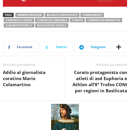
TAGS
AMMINISTRAZIONE
BILANCIO PARTECIPATO
CAMBIAMENTO
COMUNE DI CORATO
CONSIGLIO COMUNALE
CORATO
CORRADO DE BENEDITTIS
ILQUARTOPOTERE.IT
RIVOLUZIONE GENTILE
Facebook
Twitter
Telegram
Articolo precedente
Articolo successivo
Addio al giornalista
Corato protagonista con
coratino Mario
atleti di asd Euphoria e
Colamartino
Athlon all’8° Trofeo CONI
per regioni in Basilicata