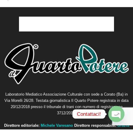
Laboratorio Mediatico Associazione Culturale con sede a Corato (Ba) in
Via Morelli 26/28. Testata giornalistica Il Quarto Potere registrata in data
20/12/2018 presso il tribunale di trani con numero di registrazione
3712/2018.
Contattaci!
O
Direttore editoriale:
Michele Varesano
Direttore responsabile:
Grazia
p
Petta