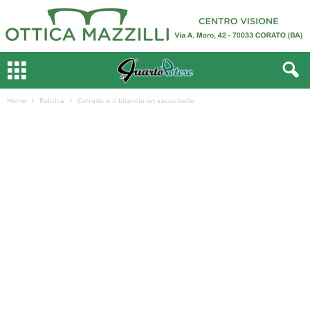
Home
Politica
Corrado e il bilancio un sacco bello