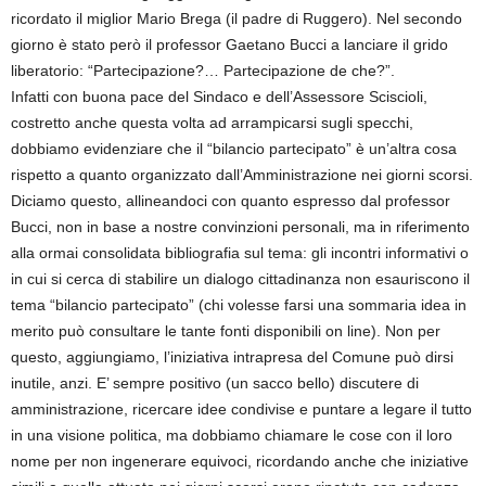
ricordato il miglior Mario Brega (il padre di Ruggero). Nel secondo
giorno è stato però il professor Gaetano Bucci a lanciare il grido
liberatorio: “Partecipazione?… Partecipazione de che?”.
Infatti con buona pace del Sindaco e dell’Assessore Sciscioli,
costretto anche questa volta ad arrampicarsi sugli specchi,
dobbiamo evidenziare che il “bilancio partecipato” è un’altra cosa
rispetto a quanto organizzato dall’Amministrazione nei giorni scorsi.
Diciamo questo, allineandoci con quanto espresso dal professor
Bucci, non in base a nostre convinzioni personali, ma in riferimento
alla ormai consolidata bibliografia sul tema: gli incontri informativi o
in cui si cerca di stabilire un dialogo cittadinanza non esauriscono il
tema “bilancio partecipato” (chi volesse farsi una sommaria idea in
merito può consultare le tante fonti disponibili on line). Non per
questo, aggiungiamo, l’iniziativa intrapresa del Comune può dirsi
inutile, anzi. E’ sempre positivo (un sacco bello) discutere di
amministrazione, ricercare idee condivise e puntare a legare il tutto
in una visione politica, ma dobbiamo chiamare le cose con il loro
nome per non ingenerare equivoci, ricordando anche che iniziative