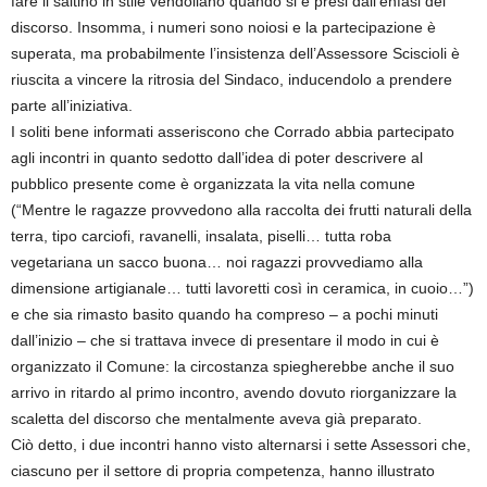
fare il saltino in stile vendoliano quando si è presi dall’enfasi del
discorso. Insomma, i numeri sono noiosi e la partecipazione è
superata, ma probabilmente l’insistenza dell’Assessore Sciscioli è
riuscita a vincere la ritrosia del Sindaco, inducendolo a prendere
parte all’iniziativa.
I soliti bene informati asseriscono che Corrado abbia partecipato
agli incontri in quanto sedotto dall’idea di poter descrivere al
pubblico presente come è organizzata la vita nella comune
(“Mentre le ragazze provvedono alla raccolta dei frutti naturali della
terra, tipo carciofi, ravanelli, insalata, piselli… tutta roba
vegetariana un sacco buona… noi ragazzi provvediamo alla
dimensione artigianale… tutti lavoretti così in ceramica, in cuoio…”)
e che sia rimasto basito quando ha compreso – a pochi minuti
dall’inizio – che si trattava invece di presentare il modo in cui è
organizzato il Comune: la circostanza spiegherebbe anche il suo
arrivo in ritardo al primo incontro, avendo dovuto riorganizzare la
scaletta del discorso che mentalmente aveva già preparato.
Ciò detto, i due incontri hanno visto alternarsi i sette Assessori che,
ciascuno per il settore di propria competenza, hanno illustrato