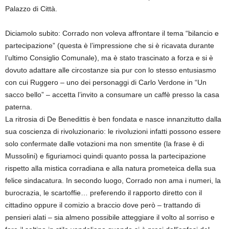
Palazzo di Città.
Diciamolo subito: Corrado non voleva affrontare il tema “bilancio e
partecipazione” (questa è l’impressione che si è ricavata durante
l’ultimo Consiglio Comunale), ma è stato trascinato a forza e si è
dovuto adattare alle circostanze sia pur con lo stesso entusiasmo
con cui Ruggero – uno dei personaggi di Carlo Verdone in “Un
sacco bello” – accetta l’invito a consumare un caffè presso la casa
paterna.
La ritrosia di De Benedittis è ben fondata e nasce innanzitutto dalla
sua coscienza di rivoluzionario: le rivoluzioni infatti possono essere
solo confermate dalle votazioni ma non smentite (la frase è di
Mussolini) e figuriamoci quindi quanto possa la partecipazione
rispetto alla mistica corradiana e alla natura prometeica della sua
felice sindacatura. In secondo luogo, Corrado non ama i numeri, la
burocrazia, le scartoffie… preferendo il rapporto diretto con il
cittadino oppure il comizio a braccio dove però – trattando di
pensieri alati – sia almeno possibile atteggiare il volto al sorriso e