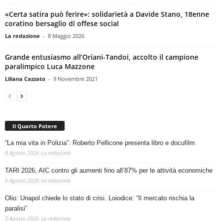
«Certa satira può ferire»: solidarietà a Davide Stano, 18enne
coratino bersaglio di offese social
La redazione
-
8 Maggio 2026
Grande entusiasmo all’Oriani-Tandoi, accolto il campione
paralimpico Luca Mazzone
Liliana Cazzato
-
9 Novembre 2021
Il Quarto Potere
“La mia vita in Polizia”: Roberto Pellicone presenta libro e docufilm
8 Agosto 2026
La redazione
TARI 2026, AIC contro gli aumenti fino all’87% per le attività economiche
6 Agosto 2026
La redazione
Olio: Unapol chiede lo stato di crisi. Loiodice: “Il mercato rischia la
paralisi”
5 Agosto 2026
La redazione