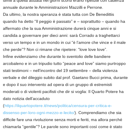
simili a quella attuata nei giorni scorsi erano ripetute con cadenza
annuale durante le Amministrazioni Mazzilli e Perrone.
Da ultimo, la nostra speranza è stata tutta con De Benedittis
quando ha detto “Il peggio è passato” e – soprattutto – quando ha
affermato che la sua Amministrazione durerà cinque anni e si
candida a governare per dieci anni: sarà Corrado a traghettarci
verso un tempo e in un mondo in cui “è l’amore che vince e il male
che perde”? Non ci rimane che ripetere: “love love love”.
Infine evidenziamo che durante lo sventolio delle bandiere
arcobaleno e in un tripudio tutto “peace and love” siamo purtroppo
stati testimoni – nell’incontro del 19 settembre – della violenza
verbale e del dileggio subito dal prof. Gaetano Bucci prima, durante
e dopo il suo intervento ad opera di un gruppo di estremisti
moderati o di violenti pacifisti che dir si voglia: Il Quarto Potere ha
dato notizia dell’accaduto
(
https://ilquartopotere.it/news/politica/censura-per-critica-e-
dissenso-per-loro-ogni-mezzo-e-lecito/
). Comprendiamo che sia
difficile fare una rivoluzione senza morti e feriti, ma allora perché
chiamarla “gentile”? Le parole sono importanti così come è stato