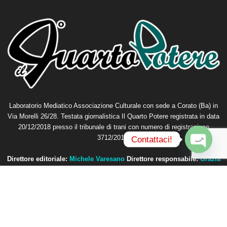
Laboratorio Mediatico Associazione Culturale con sede a Corato (Ba) in
Via Morelli 26/28. Testata giornalistica Il Quarto Potere registrata in data
20/12/2018 presso il tribunale di trani con numero di registrazione
3712/2018.
Contattaci!
O
Direttore editoriale:
Michele Varesano
Direttore responsabile:
Grazia
p
Petta
e
n
Contattaci:
redazione@ilquartopotere.it
c
h
a