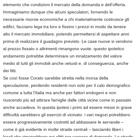
elemento che condizioni il mercato della domanda e dell’offerta.
Immaginiamo dunque che alcuni speculatori, fornendo le
necessarie risorse economiche a chi materialmente costruisce gli
edifici, facciano lega tra loro e fissino i prezzi in modo da tenere
alto il mercato immobiliare, potendo permettersi di aspettare anni
prima di realizzare il guadagno previsto. Le case nuove si vendono
al prezzo fissato o altrimenti rimangono vuote: questo ipotetico
andamento potrebbe determinare un innalzamento del valore
medio di tutti gli immobili anche vetusti e, di conseguenza, anche
dei fitti.
Se così fosse Corato sarebbe stretta nella morsa della
speculazione, perdendo residenti non solo per il calo demografico
comune a tutta l’Italia ma anche per fattori endogeni e non
riuscendo più ad attirare famiglie dalle città vicine come in passato
anche accadeva. In questa ipotesi i primi ad essere messi in grave
difficoltà sarebbero gli esercizi di vicinato: i vari negozi potrebbero
essere progressivamente costretti ad abbassare le serrande –
come è già evidente in molte strade centrali – lasciando liberi i
locali che rimarrebbero poi sfitti per carenza di domanda. Le strade