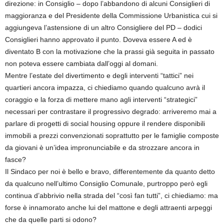
direzione: in Consiglio – dopo l’abbandono di alcuni Consiglieri di
maggioranza e del Presidente della Commissione Urbanistica cui si
aggiungeva l’astensione di un altro Consigliere del PD – dodici
Consiglieri hanno approvato il punto. Doveva essere A ed è
diventato B con la motivazione che la prassi già seguita in passato
non poteva essere cambiata dall’oggi al domani.
Mentre l’estate del divertimento e degli interventi “tattici” nei
quartieri ancora impazza, ci chiediamo quando qualcuno avrà il
coraggio e la forza di mettere mano agli interventi “strategici”
necessari per contrastare il progressivo degrado: arriveremo mai a
parlare di progetti di social housing oppure il rendere disponibili
immobili a prezzi convenzionati soprattutto per le famiglie composte
da giovani è un’idea impronunciabile e da strozzare ancora in
fasce?
Il Sindaco per noi è bello e bravo, differentemente da quanto detto
da qualcuno nell’ultimo Consiglio Comunale, purtroppo però egli
continua d’abbrivio nella strada del “così fan tutti”, ci chiediamo: ma
forse è innamorato anche lui del mattone e degli attraenti arpeggi
che da quelle parti si odono?