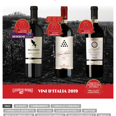
TAGS
ACQUISTI
CAMBIAMENTO
CONSIGLIO COMUNALE
CORRADO DE BENEDITTIS
FITTO CASA
ILQUARTOPOTERE.IT
MATTONE
MERCATO IMMOBILIARE
QUOTAZIONE IMMOBILI
RIVOLUZIONE GENTILE
SINDACO