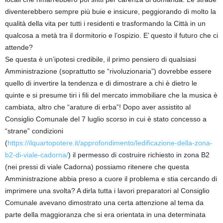
diventerebbero sempre più buie e insicure, peggiorando di molto la
qualità della vita per tutti i residenti e trasformando la Città in un
qualcosa a metà tra il dormitorio e l’ospizio. E’ questo il futuro che ci
attende?
Se questa è un’ipotesi credibile, il primo pensiero di qualsiasi
Amministrazione (soprattutto se “rivoluzionaria”) dovrebbe essere
quello di invertire la tendenza e di dimostrare a chi è dietro le
quinte e si presume tiri i fili del mercato immobiliare che la musica è
cambiata, altro che “arature di erba”! Dopo aver assistito al
Consiglio Comunale del 7 luglio scorso in cui è stato concesso a
“strane” condizioni
(
https://ilquartopotere.it/approfondimento/ledificazione-della-zona-
b2-di-viale-cadorna/
) il permesso di costruire richiesto in zona B2
(nei pressi di viale Cadorna) possiamo ritenere che questa
Amministrazione abbia preso a cuore il problema e stia cercando di
imprimere una svolta? A dirla tutta i lavori preparatori al Consiglio
Comunale avevano dimostrato una certa attenzione al tema da
parte della maggioranza che si era orientata in una determinata