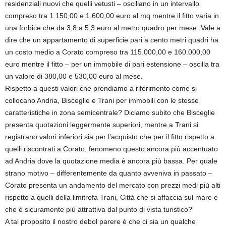
residenziali nuovi che quelli vetusti – oscillano in un intervallo
compreso tra 1.150,00 e 1.600,00 euro al mq mentre il fitto varia in
una forbice che da 3,8 a 5,3 euro al metro quadro per mese. Vale a
dire che un appartamento di superficie pari a cento metri quadri ha
un costo medio a Corato compreso tra 115.000,00 e 160.000,00
euro mentre il fitto – per un immobile di pari estensione – oscilla tra
un valore di 380,00 e 530,00 euro al mese.
Rispetto a questi valori che prendiamo a riferimento come si
collocano Andria, Bisceglie e Trani per immobili con le stesse
caratteristiche in zona semicentrale? Diciamo subito che Bisceglie
presenta quotazioni leggermente superiori, mentre a Trani si
registrano valori inferiori sia per l’acquisto che per il fitto rispetto a
quelli riscontrati a Corato, fenomeno questo ancora più accentuato
ad Andria dove la quotazione media è ancora più bassa. Per quale
strano motivo – differentemente da quanto avveniva in passato –
Corato presenta un andamento del mercato con prezzi medi più alti
rispetto a quelli della limitrofa Trani, Città che si affaccia sul mare e
che è sicuramente più attrattiva dal punto di vista turistico?
A tal proposito il nostro debol parere è che ci sia un qualche