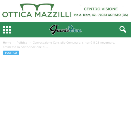
Home
Politica
Convocazione Consiglio Comunale: si terrà il 23 novembre,
ammessa la partecipazione ai...
POLITICA