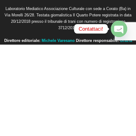
Laboratorio Mediatico Associazione Culturale con sede a Corato (Ba) in
Via Morelli 26/28. Testata giornalistica Il Quarto Potere registrata in data
20/12/2018 presso il tribunale di trani con numero di registrazione
3712/2018.
Contattaci!
O
Direttore editoriale:
Michele Varesano
Direttore responsabile:
Grazia
p
Petta
e
n
Contattaci:
redazione@ilquartopotere.it
c
h
a
t
y
ALTRE NOTIZIE
Cinema Fuori Museo, tre nuovi
appuntamenti con i grandi classici del...
10 Agosto 2026