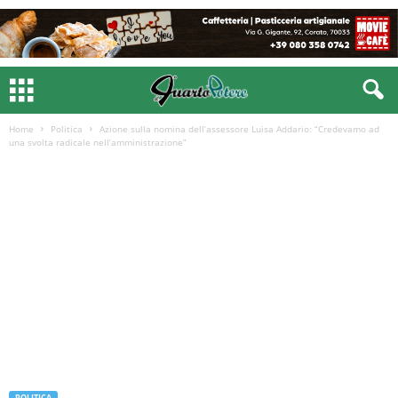
Home
Politica
Azione sulla nomina dell’assessore Luisa Addario: “Credevamo ad
una svolta radicale nell’amministrazione”
POLITICA