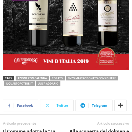
TAGS
AZIONE CON CALENDA
CORATO
ENZO MASTRODONATO CONSIGLIERE
ILQUARTOPOTERE.IT
LUISA ADDARIO
Facebook
Twitter
Telegram
Articolo precedente
Articolo successivo
Il Comune adotta la “La
Alla scoperta del dolmen e