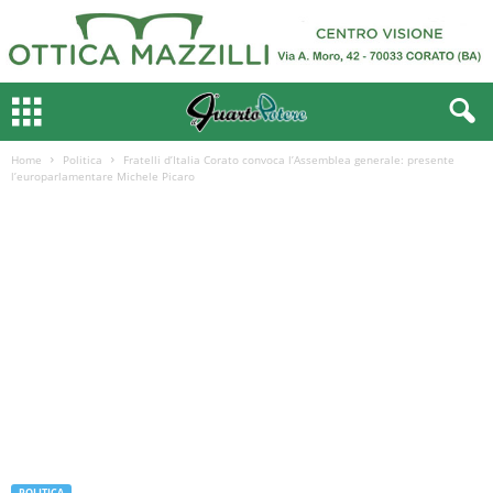
Home
Politica
Fratelli d’Italia Corato convoca l’Assemblea generale: presente
l’europarlamentare Michele Picaro
POLITICA