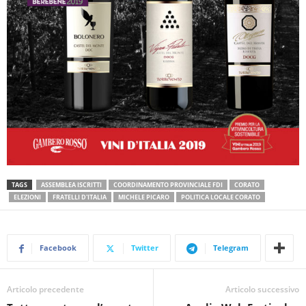
TAGS
ASSEMBLEA ISCRITTI
COORDINAMENTO PROVINCIALE FDI
CORATO
ELEZIONI
FRATELLI D'ITALIA
MICHELE PICARO
POLITICA LOCALE CORATO
Facebook
Twitter
Telegram
Articolo precedente
Articolo successivo