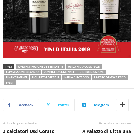
TAGS
AMMINISTRAZIONE DE BENEDITTIS
ASILO NIDO COMUNALE
COMMISSIONE BILANCIO
CONSIGLIO COMUNALE
DIGITALIZZAZIONE
FINANZIAMENTI
ILQUARTOPOTERE.IT
NADIA D'INTRONO
PARTITO DEMOCRATICO
PNRR
Facebook
Twitter
Telegram
Articolo precedente
Articolo successivo
3 calciatori Usd Corato
A Palazzo di Città una