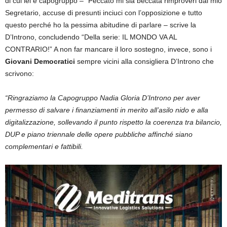
di cui lei è capogruppo – “Peccato mi sia beccata rimproveri dal mio
Segretario, accuse di presunti inciuci con l’opposizione e tutto
questo perché ho la pessima abitudine di parlare – scrive la
D’Introno, concludendo “Della serie: IL MONDO VA AL
CONTRARIO!” A non far mancare il loro sostegno, invece, sono i
Giovani Democratici
sempre vicini alla consigliera D’Introno che
scrivono:
“Ringraziamo la Capogruppo Nadia Gloria D’Introno per aver
permesso di salvare i finanziamenti in merito all’asilo nido e alla
digitalizzazione, sollevando il punto rispetto la coerenza tra bilancio,
DUP e piano triennale delle opere pubbliche affinché siano
complementari e fattibili.