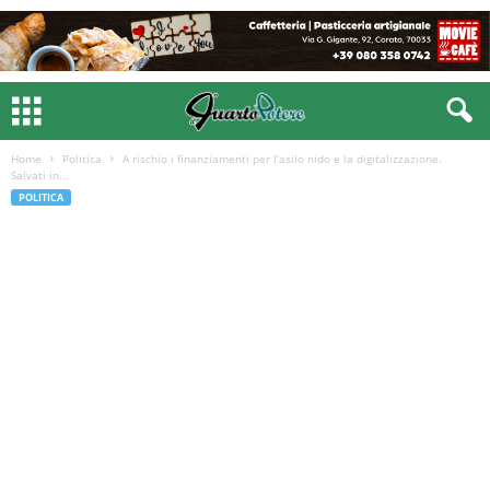
Home
Politica
A rischio i finanziamenti per l’asilo nido e la digitalizzazione.
Salvati in...
POLITICA