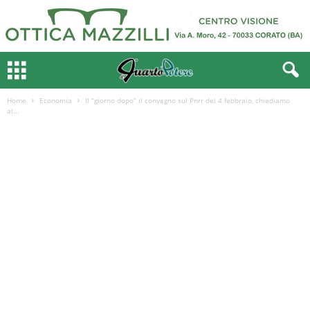
Home
Economia
Il “giorno dopo” il convegno sul Pnrr del 4 febbraio, chiediamo
al...