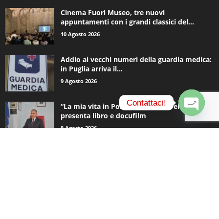
Cinema Fuori Museo, tre nuovi
appuntamenti con i grandi classici del...
10 Agosto 2026
Addio ai vecchi numeri della guardia medica:
in Puglia arriva il...
9 Agosto 2026
Contattaci!
“La mia vita in Polizia”: Roberto Pellicone
presenta libro e docufilm
O
8 Agosto 2026
p
e
n
c
CATEGORIE POPOLARI
h
a
937
Appuntamenti
t
796
y
Basket
740
Politica