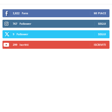
3,822
Fans
MI PIACE
767
Follower
SEGUI
9
Follower
SEGUI
299
Iscritti
ISCRIVITI