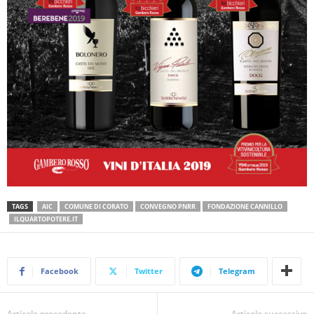
TAGS
AIC
COMUNE DI CORATO
CONVEGNO PNRR
FONDAZIONE CANNILLO
ILQUARTOPOTERE.IT
Facebook
Twitter
Telegram
Articolo precedente
Articolo successivo