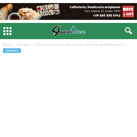
Home
Cronaca
Violento scontro tra due auto su via Castel del Monte, feriti i...
CRONACA