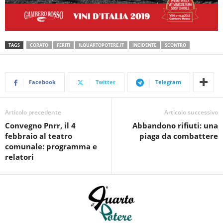
TAGS
CORATO
FERITI
ILQUARTOPOTERE.IT
INCIDENTE
SCONTRO
Facebook
Twitter
Telegram
Articolo precedente
Articolo successivo
Convegno Pnrr, il 4
Abbandono rifiuti: una
febbraio al teatro
piaga da combattere
comunale: programma e
relatori