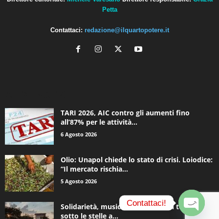
Petta
Contattaci:
redazione@ilquartopotere.it
ALTRE NOTIZIE
TARI 2026, AIC contro gli aumenti fino
all’87% per le attività...
6 Agosto 2026
Olio: Unapol chiede lo stato di crisi. Loiodice:
“Il mercato rischia...
5 Agosto 2026
Contattaci!
Solidarietà, musica e una notte in tenda
sotto le stelle a...