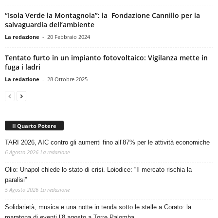
“Isola Verde la Montagnola”: la Fondazione Cannillo per la
salvaguardia dell’ambiente
La redazione
-
20 Febbraio 2024
Tentato furto in un impianto fotovoltaico: Vigilanza mette in
fuga i ladri
La redazione
-
28 Ottobre 2025
Il Quarto Potere
TARI 2026, AIC contro gli aumenti fino all’87% per le attività economiche
6 Agosto 2026
La redazione
Olio: Unapol chiede lo stato di crisi. Loiodice: “Il mercato rischia la
paralisi”
5 Agosto 2026
La redazione
Solidarietà, musica e una notte in tenda sotto le stelle a Corato: la
maratona di eventi l’8 agosto a Torre Palomba