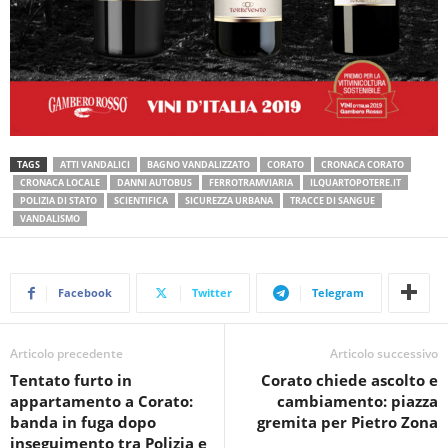
TAGS
ATTI VANDALICI
BAGNO VANDALIZZATO
CORATO
CRONACA CORATO
CRONACA LOCALE
DANNI AUTOBUS
FERROTRAMVIARIA
ILQUARTOPOTERE.IT
POLIZIA DI STATO
SCIENTIFICA
SICUREZZA URBANA
TRACCE DI SANGUE
VANDALISMO
Facebook
Twitter
Telegram
Articolo precedente
Articolo successivo
Tentato furto in
Corato chiede ascolto e
appartamento a Corato:
cambiamento: piazza
banda in fuga dopo
gremita per Pietro Zona
inseguimento tra Polizia e