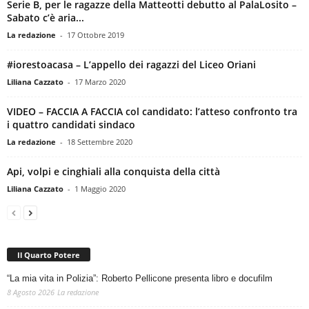
Serie B, per le ragazze della Matteotti debutto al PalaLosito –
Sabato c’è aria...
La redazione
-
17 Ottobre 2019
#iorestoacasa – L’appello dei ragazzi del Liceo Oriani
Liliana Cazzato
-
17 Marzo 2020
VIDEO – FACCIA A FACCIA col candidato: l’atteso confronto tra
i quattro candidati sindaco
La redazione
-
18 Settembre 2020
Api, volpi e cinghiali alla conquista della città
Liliana Cazzato
-
1 Maggio 2020
Il Quarto Potere
“La mia vita in Polizia”: Roberto Pellicone presenta libro e docufilm
8 Agosto 2026
La redazione