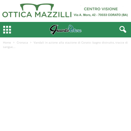
Home
Cronaca
Vandali in azione alla stazione di Corato: bagno distrutto, tracce di
sangue...