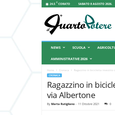
C
CORATO
SABATO 8 AGOSTO 2026.
24.5
I
l
Q
u
a
r
t
NEWS
SCUOLA
AGRICOLT
o
P
AMMINISTRATIVE 2026
o
t
Home
Cronaca
Ragazzino in bicicletta investito 
e
CRONACA
r
Ragazzino in bicicl
e
via Albertone
By
Marta Rutigliano
-
11 Ottobre 2021
0