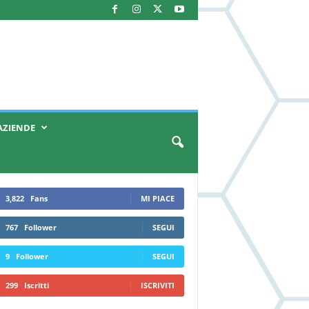
AZIENDE
3,822
Fans
MI PIACE
767
Follower
SEGUI
9
Follower
SEGUI
299
Iscritti
ISCRIVITI