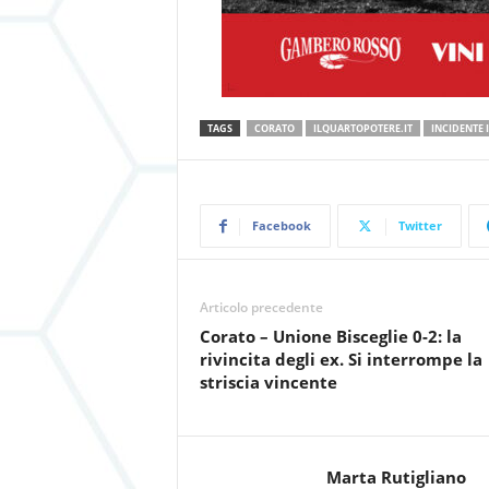
TAGS
CORATO
ILQUARTOPOTERE.IT
INCIDENTE I
Facebook
Twitter
Articolo precedente
Corato – Unione Bisceglie 0-2: la
rivincita degli ex. Si interrompe la
striscia vincente
Marta Rutigliano