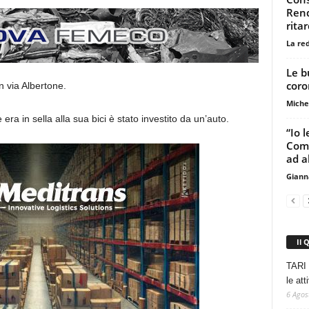
Rend
ritar
La re
Le b
coro
n via Albertone.
Miche
ra in sella alla sua bici è stato investito da un’auto.
“Io 
Comp
ad a
Giann
Il 
TARI 
le at
6 Agos