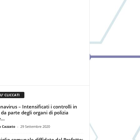
IU' CLICCATI
avirus – Intensificati i controlli in
 da parte degli organi di polizia
...
a Cazzato
-
29 Settembre 2020
iglio comunale diffidato dal Prefetto: