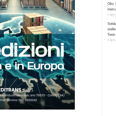
Olio: 
mercat
5 Agos
Solid
stelle
Torre
4 Agos