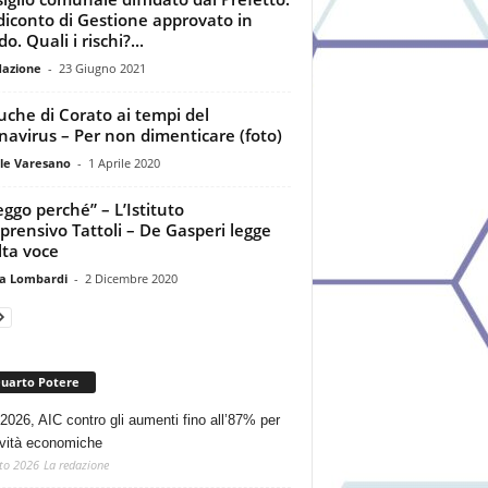
iconto di Gestione approvato in
do. Quali i rischi?...
dazione
-
23 Giugno 2021
uche di Corato ai tempi del
navirus – Per non dimenticare (foto)
le Varesano
-
1 Aprile 2020
leggo perché” – L’Istituto
rensivo Tattoli – De Gasperi legge
lta voce
a Lombardi
-
2 Dicembre 2020
Quarto Potere
2026, AIC contro gli aumenti fino all’87% per
tività economiche
to 2026
La redazione