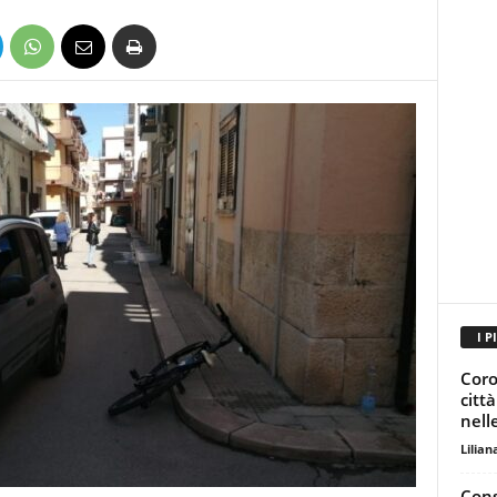
I P
Coron
città
nelle
Lilian
Cons