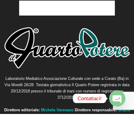
Laboratorio Mediatico Associazione Culturale con sede a Corato (Ba) in
Via Morelli 26/28. Testata giornalistica Il Quarto Potere registrata in data
20/12/2018 presso il tribunale di trani con numero di registrazione
3712/2018.
Contattaci!
O
Direttore editoriale:
Michele Varesano
Direttore responsabile:
Grazia
p
Petta
e
n
Contattaci:
redazione@ilquartopotere.it