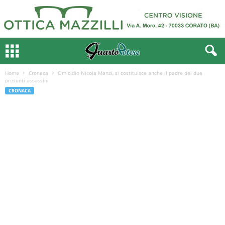
Home
Cronaca
Omicidio Nicola Manzi, si costituisce anche il padre dei due
presunti assassini
CRONACA