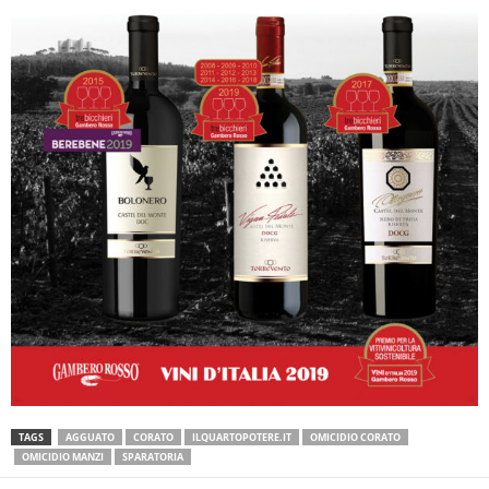
TAGS
AGGUATO
CORATO
ILQUARTOPOTERE.IT
OMICIDIO CORATO
OMICIDIO MANZI
SPARATORIA