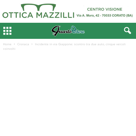
Home
Cronaca
Incidente in via Giappone: scontro tra due auto, cinque veicoli
coinvolti