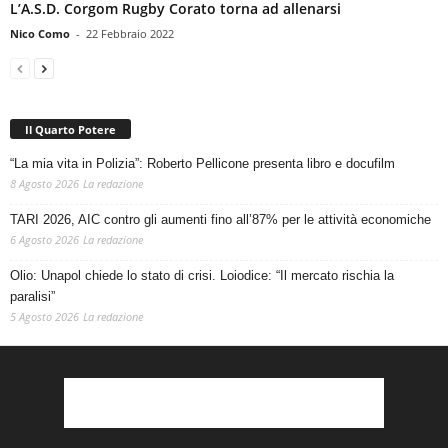
L’A.S.D. Corgom Rugby Corato torna ad allenarsi
Nico Como
-
22 Febbraio 2022
Il Quarto Potere
“La mia vita in Polizia”: Roberto Pellicone presenta libro e docufilm
8 Agosto 2026
La redazione
TARI 2026, AIC contro gli aumenti fino all’87% per le attività economiche
6 Agosto 2026
La redazione
Olio: Unapol chiede lo stato di crisi. Loiodice: “Il mercato rischia la
paralisi”
5 Agosto 2026
La redazione