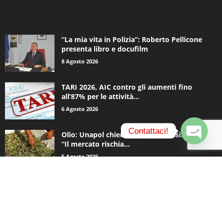
ALTRE NOTIZIE
“La mia vita in Polizia”: Roberto Pellicone
presenta libro e docufilm
8 Agosto 2026
TARI 2026, AIC contro gli aumenti fino
all’87% per le attività...
6 Agosto 2026
Contattaci!
Olio: Unapol chiede lo stato di crisi. Loiodice:
“Il mercato rischia...
O
5 Agosto 2026
p
e
n
c
CATEGORIE POPOLARI
h
a
936
Appuntamenti
t