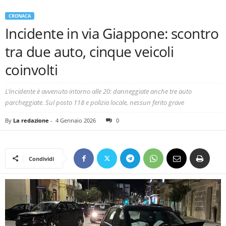
CRONACA
Incidente in via Giappone: scontro
tra due auto, cinque veicoli
coinvolti
L’incidente è avvenuto intorno alle 20: danneggiate anche tre auto
parcheggiate. Sul posto 118 e polizia locale, nessun ferito grave
By
La redazione
-
4 Gennaio 2026
0
Condividi