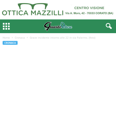
Home
Cronaca
Grave incidente intorno alle 22 in via Palermo. (foto)
CRONACA