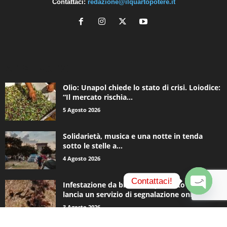
Contattaci:
redazione@ilquartopotere.it
ALTRE NOTIZIE
Olio: Unapol chiede lo stato di crisi. Loiodice:
“Il mercato rischia...
5 Agosto 2026
Solidarietà, musica e una notte in tenda
sotto le stelle a...
4 Agosto 2026
Contattaci!
Infestazione da blatte, Acquedotto Pugliese
lancia un servizio di segnalazione online
O
3 Agosto 2026
p
e