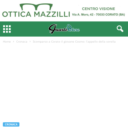
Home
Cronaca
Scomparso a Corato il giovane Cosmo: l’appello della sorella
CRONACA