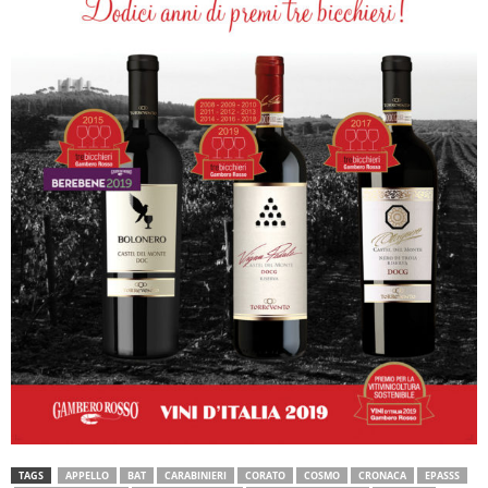
TAGS
APPELLO
BAT
CARABINIERI
CORATO
COSMO
CRONACA
EPASSS