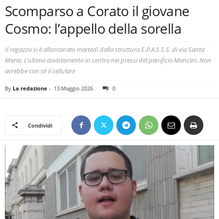
Scomparso a Corato il giovane
Cosmo: l’appello della sorella
Il ragazzo si è allontanato martedì dalla struttura E.P.A.S.S.S. di via Santa
Maria. L’ultimo avvistamento in centro nei pressi del panificio Mancini. Non
avrebbe con sé il cellulare
By
La redazione
-
13 Maggio 2026
0
Condividi