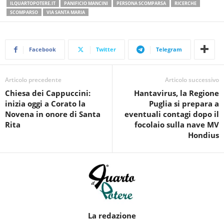
ILQUARTOPOTERE.IT
PANIFICIO MANCINI
PERSONA SCOMPARSA
RICERCHE
SCOMPARSO
VIA SANTA MARIA
Facebook
Twitter
Telegram
Articolo precedente
Articolo successivo
Chiesa dei Cappuccini:
Hantavirus, la Regione
inizia oggi a Corato la
Puglia si prepara a
Novena in onore di Santa
eventuali contagi dopo il
Rita
focolaio sulla nave MV
Hondius
La redazione