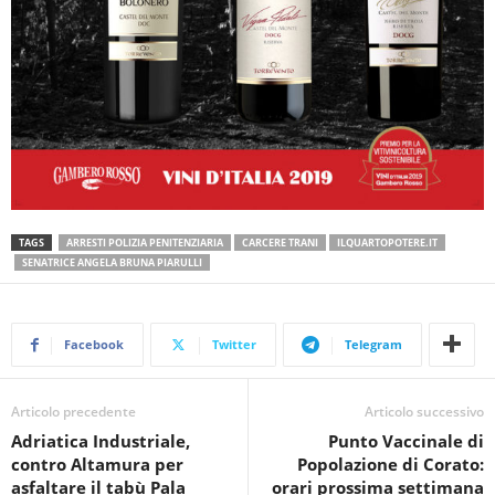
TAGS
ARRESTI POLIZIA PENITENZIARIA
CARCERE TRANI
ILQUARTOPOTERE.IT
SENATRICE ANGELA BRUNA PIARULLI
Facebook
Twitter
Telegram
Articolo precedente
Articolo successivo
Adriatica Industriale,
Punto Vaccinale di
contro Altamura per
Popolazione di Corato:
asfaltare il tabù Pala
orari prossima settimana