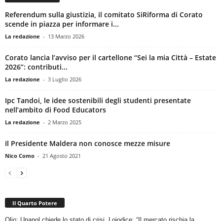
Referendum sulla giustizia, il comitato SiRiforma di Corato
scende in piazza per informare i...
La redazione
-
13 Marzo 2026
Corato lancia l’avviso per il cartellone “Sei la mia Città – Estate
2026”: contributi...
La redazione
-
3 Luglio 2026
Ipc Tandoi, le idee sostenibili degli studenti presentate
nell’ambito di Food Educators
La redazione
-
2 Marzo 2025
Il Presidente Maldera non conosce mezze misure
Nico Como
-
21 Agosto 2021
Il Quarto Potere
Olio: Unapol chiede lo stato di crisi. Loiodice: “Il mercato rischia la