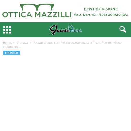
Home
Cronaca
Arresti di agenti di Polizia penitenziaria a Trani, Piarulli: «Sono
allibita, ma...
CRONACA