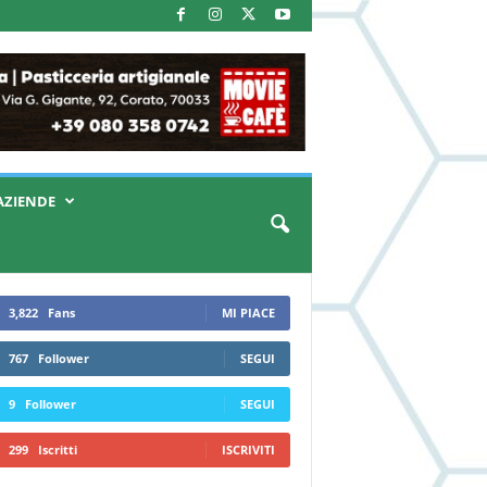
AZIENDE
3,822
Fans
MI PIACE
767
Follower
SEGUI
9
Follower
SEGUI
299
Iscritti
ISCRIVITI