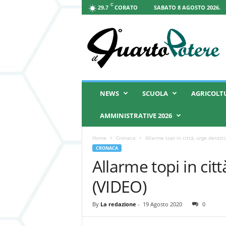
C
CORATO
SABATO 8 AGOSTO 2026.
29.7
I
l
Q
u
a
r
t
NEWS
SCUOLA
AGRICOLT
o
P
AMMINISTRATIVE 2026
o
t
Home
Cronaca
Allarme topi in città, urge deratt
e
CRONACA
r
Allarme topi in cit
e
(VIDEO)
By
La redazione
-
19 Agosto 2020
0