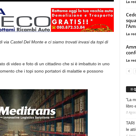
La re
Cedo
squa
l’Am
La re
i via Castel Del Monte e ci siamo trovati invasi da topi di
Ammi
conf
La re
o di video e foto di un cittadino che si è imbattuto in uno
momento che i topi sono portatori di malattie e possono
Il 
“La m
libro 
8 Agos
TARI 
le at
6 Agos