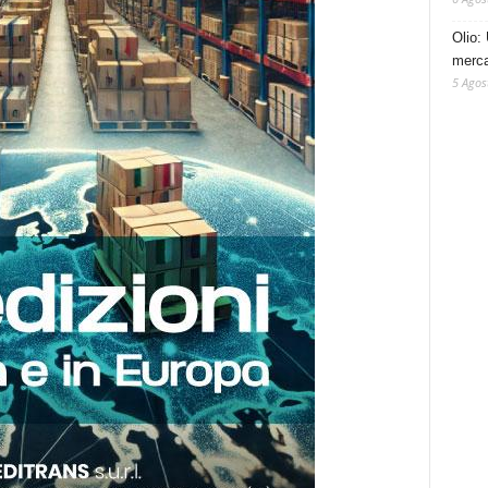
Olio: 
mercat
5 Agos