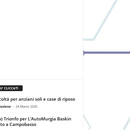
IU' CLICCATI
coltà per anziani soli e case di riposo
dazione
-
24 Marzo 2020
o) Trionfo per L’AutoMurgia Baskin
to a Campobasso