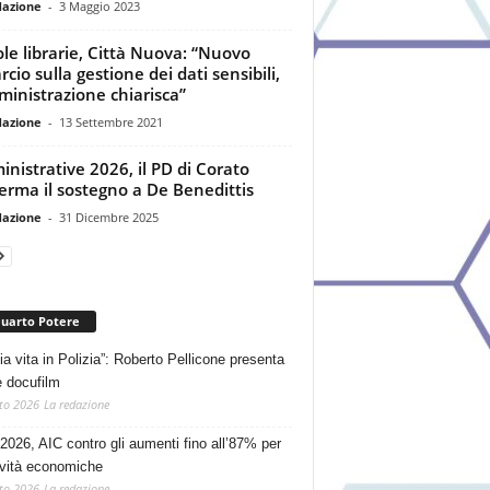
dazione
-
3 Maggio 2023
le librarie, Città Nuova: “Nuovo
rcio sulla gestione dei dati sensibili,
ministrazione chiarisca”
dazione
-
13 Settembre 2021
nistrative 2026, il PD di Corato
erma il sostegno a De Benedittis
dazione
-
31 Dicembre 2025
Quarto Potere
ia vita in Polizia”: Roberto Pellicone presenta
e docufilm
to 2026
La redazione
2026, AIC contro gli aumenti fino all’87% per
tività economiche
to 2026
La redazione