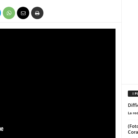
I P
Diffi
La re
(Fot
Cora