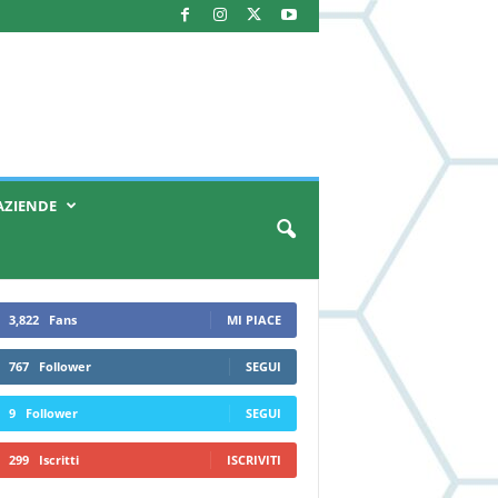
AZIENDE
3,822
Fans
MI PIACE
767
Follower
SEGUI
9
Follower
SEGUI
299
Iscritti
ISCRIVITI