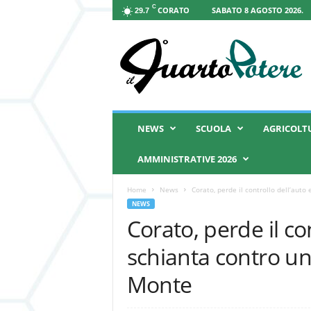
C
CORATO
SABATO 8 AGOSTO 2026.
29.7
I
l
Q
u
a
r
t
NEWS
SCUOLA
AGRICOLT
o
P
AMMINISTRATIVE 2026
o
t
Home
News
Corato, perde il controllo dell’auto 
e
NEWS
r
Corato, perde il con
e
schianta contro un
Monte