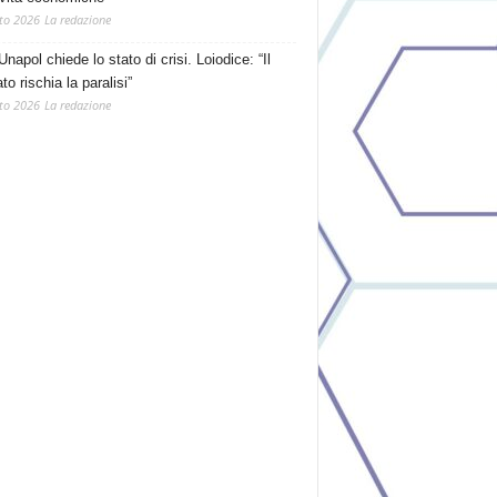
to 2026
La redazione
Unapol chiede lo stato di crisi. Loiodice: “Il
o rischia la paralisi”
to 2026
La redazione