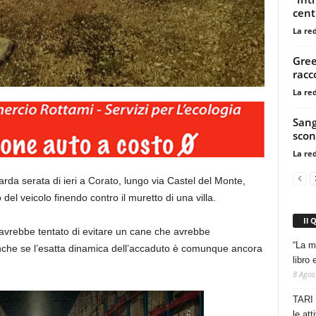
cent
La re
Gree
racc
La re
Sang
scon
La re
tarda serata di ieri a Corato, lungo via Castel del Monte,
del veicolo finendo contro il muretto di una villa.
Il 
avrebbe tentato di evitare un cane che avrebbe
“La m
nche se l’esatta dinamica dell’accaduto è comunque ancora
libro 
8 Agos
TARI 
le at