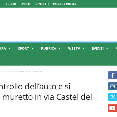
ACCEDI
EVENTI
CONTATTI
PRIVACY POLICY
URA
SPORT
RUBRICA
WEBTV
EVENTI
e si schianta contro un muretto in...
trollo dell’auto e si
 muretto in via Castel del