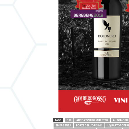
TAGS
118
AUTO CONTRO MURETTO
AUTOMOBILI
EMERGENZA
FORZE DELL'ORDINE
ILQUARTOPOTERE