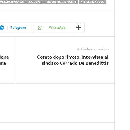
CUREZZA STRADALE
SOCCORSI
VIA CASTEL DEL MONTE
VIGILI DEL FUOCO
Telegram
WhatsApp
Articolo successivo
zione
Corato dopo il voto: intervista al
ora
sindaco Corrado De Benedittis