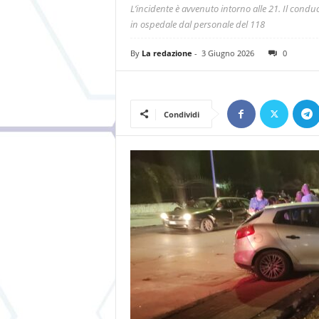
L’incidente è avvenuto intorno alle 21. Il conduce
in ospedale dal personale del 118
By
La redazione
-
3 Giugno 2026
0
Condividi