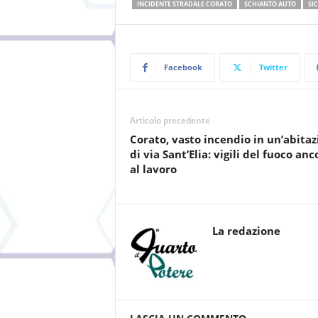
INCIDENTE STRADALE CORATO
SCHIANTO AUTO
SI
Facebook
Twitter
Articolo precedente
Corato, vasto incendio in un’abita
di via Sant’Elia: vigili del fuoco anc
al lavoro
La redazione