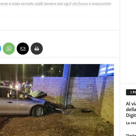
nte è stato estratto dalle lamiere dai vigili del fuoco e trasportato
I P
Al v
della
Digi
La re
“Intr