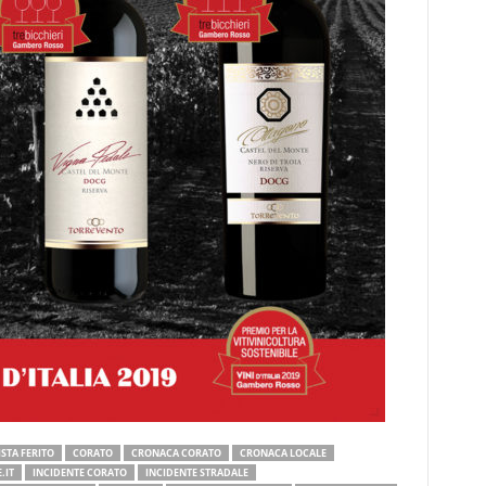
STA FERITO
CORATO
CRONACA CORATO
CRONACA LOCALE
.IT
INCIDENTE CORATO
INCIDENTE STRADALE