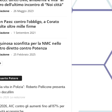
ro dell’ultimo incontro di “Noi città”
dazione
-
26 Maggio 2023
n Pass: contro l’obbligo, a Corato
olte oltre mille firme
dazione
-
1 Settembre 2021
uinosa sconfitta per la NMC nello
tro diretto contro Potenza
dazione
-
25 Febbraio 2025
Quarto Potere
ia vita in Polizia”: Roberto Pellicone presenta
e docufilm
to 2026
La redazione
2026, AIC contro gli aumenti fino all’87% per
tività economiche