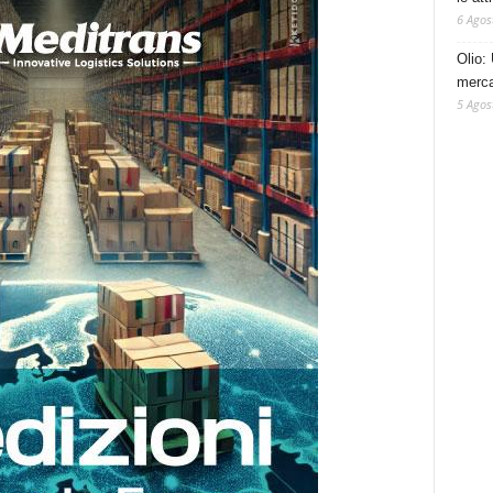
6 Agos
Olio: 
mercat
5 Agos