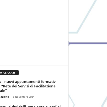
IU' CLICCATI
ia i nuovi appuntamenti formativi
 “Rete dei Servizi di Facilitazione
tale”
dazione
-
6 Novembre 2024
ecci: diritti civili, ambiente e vita” al