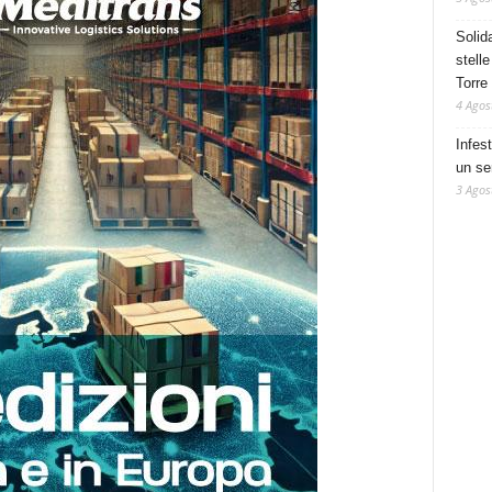
Solid
stelle
Torre
4 Agos
Infes
un se
3 Agos