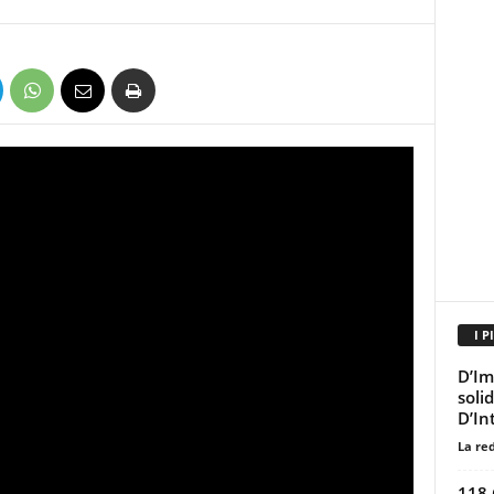
I P
D’Im
soli
D’In
La re
118 