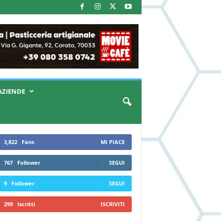
AZIENDE
3,822
Fans
MI PIACE
767
Follower
SEGUI
9
Follower
SEGUI
299
Iscritti
ISCRIVITI