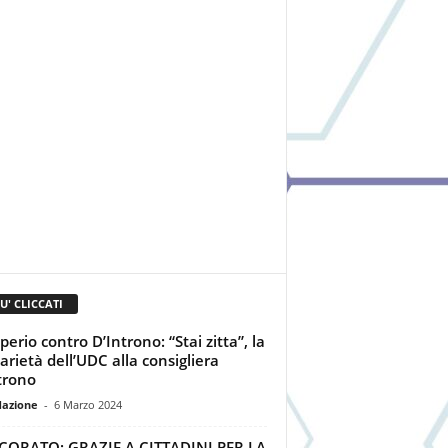
IU' CLICCATI
perio contro D’Introno: “Stai zitta”, la
darietà dell’UDC alla consigliera
trono
dazione
-
6 Marzo 2024
CORATO: GRAZIE A CITTADINI PER LA