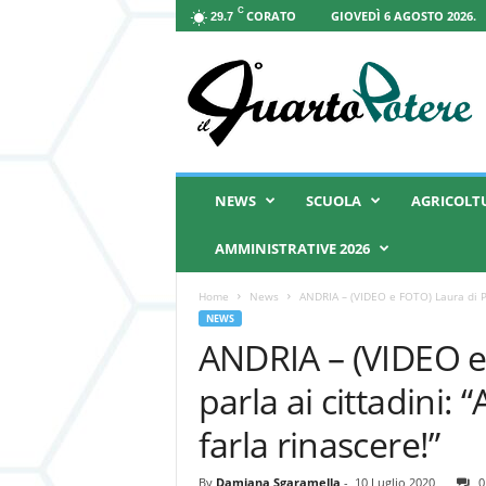
C
CORATO
GIOVEDÌ 6 AGOSTO 2026.
29.7
I
l
Q
u
a
r
t
NEWS
SCUOLA
AGRICOLT
o
P
AMMINISTRATIVE 2026
o
t
Home
News
ANDRIA – (VIDEO e FOTO) Laura di Pil
e
NEWS
r
ANDRIA – (VIDEO e 
e
parla ai cittadini:
farla rinascere!”
By
Damiana Sgaramella
-
10 Luglio 2020
0