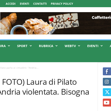
ACCEDI
EVENTI
CONTATTI
PRIVACY POLICY
URA
SPORT
RUBRICA
WEBTV
EVENTI
ato parla ai cittadini: “Andria...
FOTO) Laura di Pilato
 “Andria violentata. Bisogna