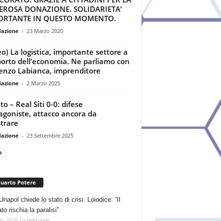
EROSA DONAZIONE. SOLIDARIETA’
ORTANTE IN QUESTO MOMENTO.
dazione
-
23 Marzo 2020
eo) La logistica, importante settore a
orto dell’economia. Ne parliamo con
enzo Labianca, imprenditore
dazione
-
2 Marzo 2025
o – Real Siti 0-0: difese
agoniste, attacco ancora da
strare
dazione
-
23 Settembre 2025
Quarto Potere
Unapol chiede lo stato di crisi. Loiodice: “Il
o rischia la paralisi”
to 2026
La redazione