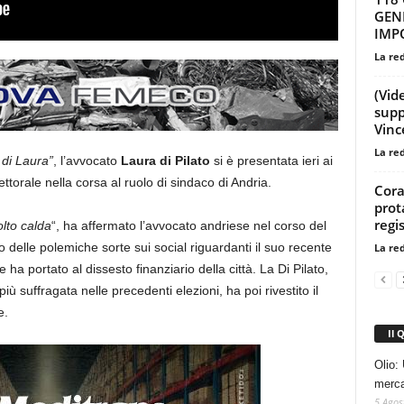
GEN
IMP
La re
(Vid
supp
Vinc
La re
 di Laura”
, l’avvocato
Laura di Pilato
si è presentata ieri ai
ttorale nella corsa al ruolo di sindaco di Andria.
Corat
prot
regi
lto calda
“, ha affermato l’avvocato andriese nel corso del
 delle polemiche sorte sui social riguardanti il suo recente
La re
ha portato al dissesto finanziario della città. La Di Pilato,
iù suffragata nelle precedenti elezioni, ha poi rivestito il
e.
Il 
Olio: 
mercat
5 Agos