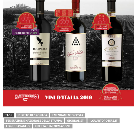
TAGS
DIRITTO DI CRONACA
EMENDAMENTO COSTA
FEDERAZIONE NAZIONALE DELLA STAMPA
GIORNALISTI
ILQUARTOPOTERE.IT
LEGGE BAVAGLIO
LIBERTÀ D'INFORMAZIONE