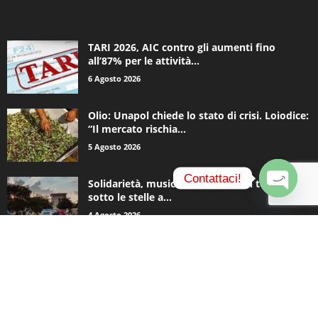
ALTRE NOTIZIE
TARI 2026, AIC contro gli aumenti fino
all’87% per le attività...
6 Agosto 2026
Olio: Unapol chiede lo stato di crisi. Loiodice:
“Il mercato rischia...
5 Agosto 2026
Contattaci!
Solidarietà, musica e una notte in tenda
sotto le stelle a...
O
4 Agosto 2026
p
e
n
c
CATEGORIE POPOLARI
h
a
935
Appuntamenti
t