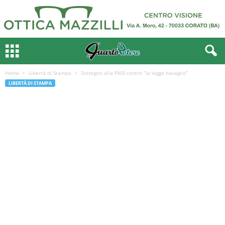
Home
Libertà di Stampa
Sostegno alla FNSI contro “la legge bavaglio”
LIBERTÀ DI STAMPA