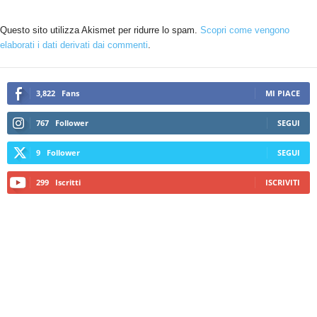
Questo sito utilizza Akismet per ridurre lo spam.
Scopri come vengono
elaborati i dati derivati dai commenti
.
3,822
Fans
MI PIACE
767
Follower
SEGUI
9
Follower
SEGUI
299
Iscritti
ISCRIVITI