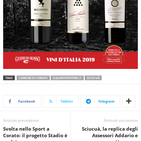
TAGS
COMUNE DI CORATO
ILQUARTOPOTERE.IT
SCIUCUÀ
Facebook
Twitter
Telegram
Articolo precedente
Articolo successivo
Svolta nello Sport a
Sciucuà, la replica degli
Corato: il progetto Stadio è
Assessori Addario e