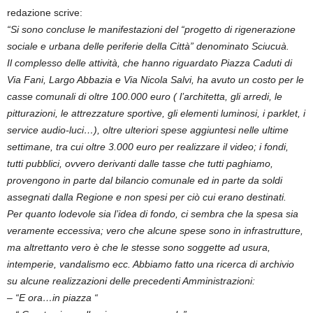
redazione scrive:
“Si sono concluse le manifestazioni del “progetto di rigenerazione
sociale e urbana delle periferie della Città” denominato Sciucuà.
Il complesso delle attività, che hanno riguardato Piazza Caduti di
Via Fani, Largo Abbazia e Via Nicola Salvi, ha avuto un costo per le
casse comunali di oltre 100.000 euro ( l’architetta, gli arredi, le
pitturazioni, le attrezzature sportive, gli elementi luminosi, i parklet, i
service audio-luci…), oltre ulteriori spese aggiuntesi nelle ultime
settimane, tra cui oltre 3.000 euro per realizzare il video; i fondi,
tutti pubblici, ovvero derivanti dalle tasse che tutti paghiamo,
provengono in parte dal bilancio comunale ed in parte da soldi
assegnati dalla Regione e non spesi per ciò cui erano destinati.
Per quanto lodevole sia l’idea di fondo, ci sembra che la spesa sia
veramente eccessiva; vero che alcune spese sono in infrastrutture,
ma altrettanto vero è che le stesse sono soggette ad usura,
intemperie, vandalismo ecc. Abbiamo fatto una ricerca di archivio
su alcune realizzazioni delle precedenti Amministrazioni:
– “E ora…in piazza “