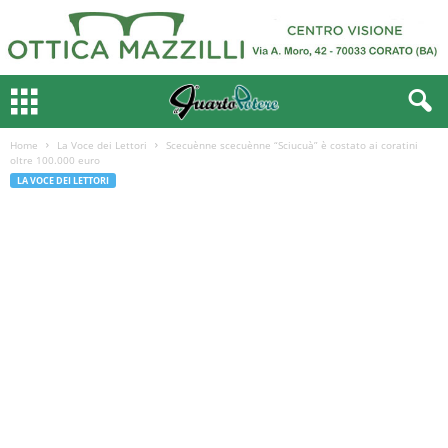
Home
La Voce dei Lettori
Scecuènne scecuènne “Sciucuà” è costato ai coratini
oltre 100.000 euro
LA VOCE DEI LETTORI