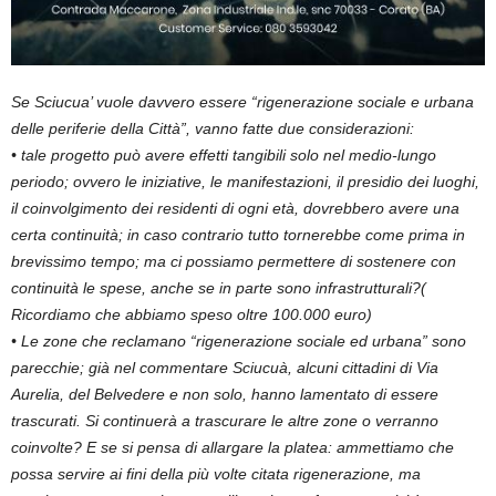
Se Sciucua’ vuole davvero essere “rigenerazione sociale e urbana
delle periferie della Città”, vanno fatte due considerazioni:
• tale progetto può avere effetti tangibili solo nel medio-lungo
periodo; ovvero le iniziative, le manifestazioni, il presidio dei luoghi,
il coinvolgimento dei residenti di ogni età, dovrebbero avere una
certa continuità; in caso contrario tutto tornerebbe come prima in
brevissimo tempo; ma ci possiamo permettere di sostenere con
continuità le spese, anche se in parte sono infrastrutturali?(
Ricordiamo che abbiamo speso oltre 100.000 euro)
• Le zone che reclamano “rigenerazione sociale ed urbana” sono
parecchie; già nel commentare Sciucuà, alcuni cittadini di Via
Aurelia, del Belvedere e non solo, hanno lamentato di essere
trascurati. Si continuerà a trascurare le altre zone o verranno
coinvolte? E se si pensa di allargare la platea: ammettiamo che
possa servire ai fini della più volte citata rigenerazione, ma