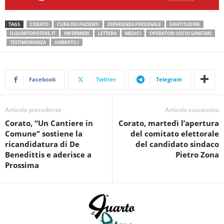
TAGS
CORATO
CURA DEI PAZIENTI
ESPERIENZA PERSONALE
GRATITUDINE
ILQUARTOPOTERE.IT
INFERMIERI
LETTERA
MEDICI
OPERATORI SOCIO SANITARI
TESTIMONIANZA
UMBERTO I
Facebook
Twitter
Telegram
Articolo precedente
Articolo successivo
Corato, “Un Cantiere in
Corato, martedì l’apertura
Comune” sostiene la
del comitato elettorale
ricandidatura di De
del candidato sindaco
Benedittis e aderisce a
Pietro Zona
Prossima