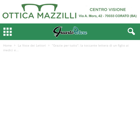
Home
La Voce dei Lettori
“Grazie per tutto”: la toccante lettera di un figlio ai
medici e...