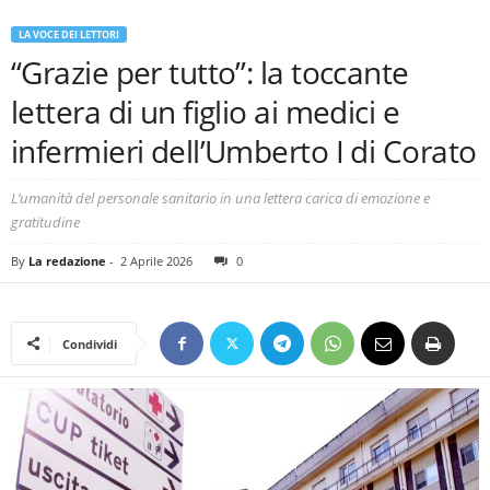
LA VOCE DEI LETTORI
“Grazie per tutto”: la toccante
lettera di un figlio ai medici e
infermieri dell’Umberto I di Corato
L’umanità del personale sanitario in una lettera carica di emozione e
gratitudine
By
La redazione
-
2 Aprile 2026
0
Condividi