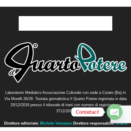
Laboratorio Mediatico Associazione Culturale con sede a Corato (Ba) in
Via Morelli 26/28. Testata giornalistica Il Quarto Potere registrata in data
20/12/2018 presso il tribunale di trani con numero di registrazione
3712/2018.
Contattaci!
O
Direttore editoriale:
Michele Varesano
Direttore responsabile:
Grazia
p
Petta