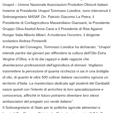
Unapol – Unione Nazionale Associazioni Produttori Olivicoli Italiani.
Insieme al Presidente Unapol Tommaso Loiodice, sono intervenuti il
Sottosegretario MASAF On. Patrizio Giacomo La Pietra, il
Presidente di Confagricoltura Massimiliano Giansanti, la Presidente
Gruppo Oliva Assitoil Anna Cane e il Presidente di Rise Against
Hunger Italia Alberto Albieri. A moderare l’incontro, il dirigente
scolastico Andrea Pontarelli.
A margine del Convegno, Tommaso Loiodice ha dichiarato: “
Unapol
intende partire dai giovani per diffondere la cultura dell’Olio Extra
Vergine d’Oliva, e lo fa dai ragazzi e dalle ragazze che
diventeranno professionisti dell’agricoltura di domani. Vogliamo
trasmettere la percezione di quanta ricchezza vi sia in una bottiglia
di olio, di quanto le oltre 500 cultivar italiane raccontino ognuna un
territorio d’Italia. La masterclass dedicata agli studenti del Garibaldi
nasce quindi con l’intento di arricchire la loro specializzazione e
conoscenza, affinché in futuro potranno diventare loro stessi
ambasciatori del pregiato oro verde italiano”
.
Il Sottosegretario di Stato per le politiche agricole alimentari e