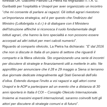
forestali On. Giacomo Patrizio La Pietra ha ringraziato l’I.T.A. G.
Garibaldi per l’ospitalità e Unapol per aver organizzato un incontro
“
che mi consente di parlare ai ragazzi. Gli istituti agrari rivestono
un’importanza strategica, ed è per questo che l’indirizzo del
Ministro (Lollobrigida n.d.r.) è di dialogare con il Ministero
dell’Istruzione affinché si riconosca il ruolo fondamentale degli
istituti agrari, che hanno la loro specialità e non possono essere
accorpati ad altri istituti per meri calcoli numerici
”.
Riguardo al comparto olivicolo, La Pietra ha dichiarato: “
E’ dal 2016
che non si discute in Italia di un piano di settore che riguardi il
comparto e la filiera olivicola. Sto organizzando una serie di incontri
per discutere di strategie e finanziamenti utili a metterle in atto. Ne
approfitto per annunciare che il 28 e 29 maggio a Siena si terranno
due giornate dedicate integralmente agli Stati Generali dell’olio
d’oliva. Estendo dunque l’invito a voi ragazzi e agli attori come
Unapol e le AOP a partecipare ad un evento che a distanza di 30
anni riporterà in Italia il COI – Consiglio Oleicolo Internazionale.
Insieme ai massimi esperti internazionali, saranno coinvolti tutti gli
attori per discutere di strategie comuni e di futuro
”.