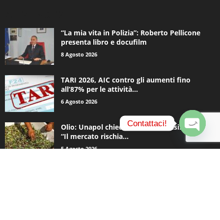
ALTRE NOTIZIE
“La mia vita in Polizia”: Roberto Pellicone
presenta libro e docufilm
8 Agosto 2026
TARI 2026, AIC contro gli aumenti fino
all’87% per le attività...
6 Agosto 2026
Contattaci!
Olio: Unapol chiede lo stato di crisi. Loiodice:
“Il mercato rischia...
O
5 Agosto 2026
p
e
n
c
CATEGORIE POPOLARI
h
a
936
Appuntamenti
t