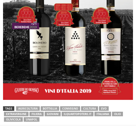
TAGS
AGRICOLTURA
BOTTIGLIA
CONVEGNO
CULTURA
EVO
EXTRAVERGINE
FILIERA
GIOVANI
ILQUARTOPOTERE.IT
ITALIANA
OLIO
OLIVICOLA
UNAPOL