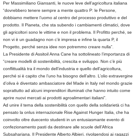
Per Massimiliano Giansanti, le nuove leve dell’agricoltura italiana
“dovrebbero tenere sempre a mente quattro P: le Persone,
dobbiamo mettere l’uomo al centro del processo produttivo e del
prodotto. Il Pianeta, che sta subendo i cambiamenti climatici, dove
gli agricoltori sono le vittime e non il problema. Il Profitto perché, se
non vi è un guadagno non c’è impresa e infine la quarta P, il
Progetto, perché senza idee non potremmo creare nulla”.
La Presidente di Assitoil Anna Cane ha sottolineato l’importanza di
“creare modelli di sostenibilità, crescita e sviluppo. Non c’è più
conflittualità tra il mondo dell’industria e quello dell’agricoltura,
perché si è capito che l’uno ha bisogno dell’altro. L’olio extravergine
d’oliva è diventato ambasciatore del Made in Italy nel mondo grazie
soprattutto ad alcuni imprenditori illuminati che hanno intuito come
aprire nuovi mercati ai prodotti agroalimentari italiani”.
Ad unire il tema della sostenibilità con quello della solidarietà ci ha
pensato la onlus internazionale Rise Against Hunger Italia, che ha
coinvolto oltre duecento studenti in un entusiasmante evento di
confezionamento pasti da destinare alle scuole dell’Africa
Subsahariana. Il Presidente Alberto Albieri, rivolgendosi ai ragazzi