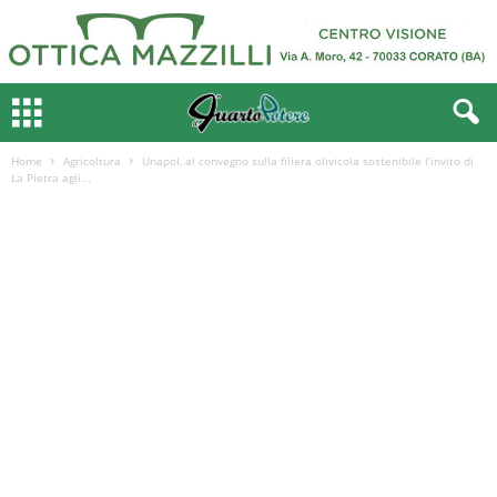
Home
Agricoltura
Unapol, al convegno sulla filiera olivicola sostenibile l’invito di
La Pietra agli...