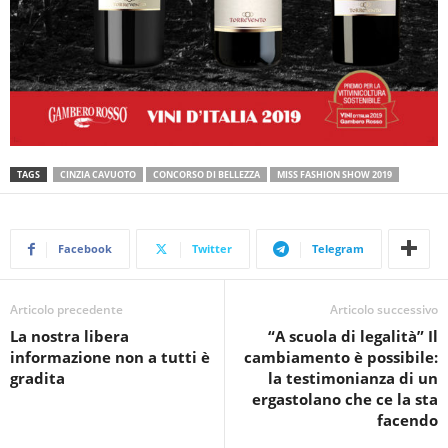
TAGS
CINZIA CAVUOTO
CONCORSO DI BELLEZZA
MISS FASHION SHOW 2019
Facebook
Twitter
Telegram
Articolo precedente
Articolo successivo
La nostra libera
“A scuola di legalità” Il
informazione non a tutti è
cambiamento è possibile:
gradita
la testimonianza di un
ergastolano che ce la sta
facendo