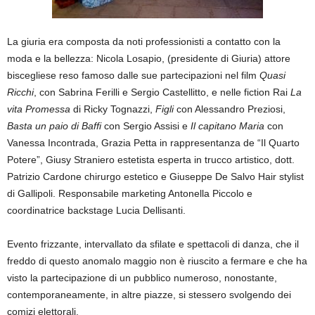
La giuria era composta da noti professionisti a contatto con la
moda e la bellezza: Nicola Losapio, (presidente di Giuria) attore
biscegliese reso famoso dalle sue partecipazioni nel film
Quasi
Ricchi
, con Sabrina Ferilli e Sergio Castellitto, e nelle fiction Rai
La
vita Promessa
di Ricky Tognazzi,
Figli
con Alessandro Preziosi,
Basta un paio di Baffi
con Sergio Assisi e
Il capitano Maria
con
Vanessa Incontrada, Grazia Petta in rappresentanza de “Il Quarto
Potere”, Giusy Straniero estetista esperta in trucco artistico, dott.
Patrizio Cardone chirurgo estetico e Giuseppe De Salvo Hair stylist
di Gallipoli. Responsabile marketing Antonella Piccolo e
coordinatrice backstage Lucia Dellisanti.
Evento frizzante, intervallato da sfilate e spettacoli di danza, che il
freddo di questo anomalo maggio non è riuscito a fermare e che ha
visto la partecipazione di un pubblico numeroso, nonostante,
contemporaneamente, in altre piazze, si stessero svolgendo dei
comizi elettorali.