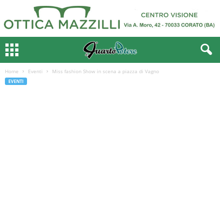
Home
Eventi
Miss fashion Show in scena a piazza di Vagno
EVENTI