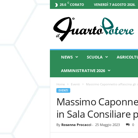
C
CORATO
VENERDÌ 7 AGOSTO 2026.
28.6
I
l
Q
u
a
r
t
NEWS
SCUOLA
AGRICOLT
o
P
AMMINISTRATIVE 2026
o
t
Home
Eventi
Massimo Caponnetto affascina gli st
e
EVENTI
r
Massimo Caponnett
e
in Sala Consiliare 
By
Rosanna Procacci
-
25 Maggio 2023
0