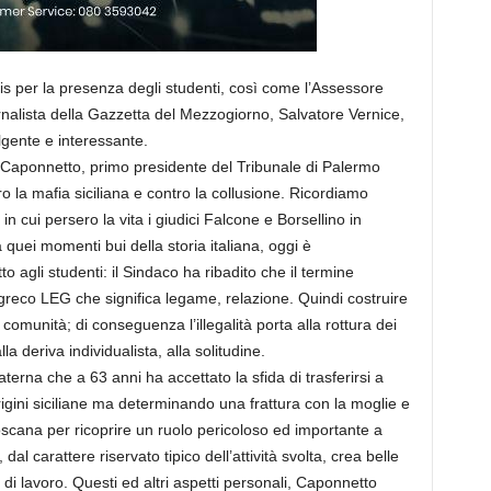
is per la presenza degli studenti, così come l’Assessore
giornalista della Gazzetta del Mezzogiorno, Salvatore Vernice,
gente e interessante.
 Caponnetto, primo presidente del Tribunale di Palermo
ro la mafia siciliana e contro la collusione. Ricordiamo
in cui persero la vita i giudici Falcone e Borsellino in
 quei momenti bui della storia italiana, oggi è
to agli studenti: il Sindaco ha ribadito che il termine
l greco LEG che significa legame, relazione. Quindi costruire
re comunità; di conseguenza l’illegalità porta alla rottura dei
la deriva individualista, alla solitudine.
aterna che a 63 anni ha accettato la sfida di trasferirsi a
igini siciliane ma determinando una frattura con la moglie e
scana per ricoprire un ruolo pericoloso ed importante a
dal carattere riservato tipico dell’attività svolta, crea belle
o di lavoro. Questi ed altri aspetti personali, Caponnetto