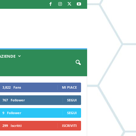
AZIENDE
3,822
Fans
MI PIACE
767
Follower
SEGUI
9
Follower
SEGUI
299
Iscritti
ISCRIVITI