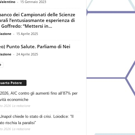
Valentino
-
15 Gennaio 2023
banco dei Campionati delle Scienze
rali l’entusiasmante esperienza di
 Goffredo: “Mettersi in...
dazione
-
15 Aprile 2025
eo) Punto Salute. Parliamo di Nei
dazione
-
24 Aprile 2025
Quarto Potere
2026, AIC contro gli aumenti fino all’87% per
tività economiche
to 2026
La redazione
Unapol chiede lo stato di crisi. Loiodice: “Il
o rischia la paralisi”
to 2026
La redazione