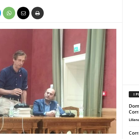
I P
Dome
Corr
Lilian
Corr