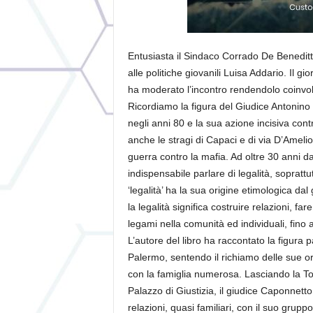
Entusiasta il Sindaco Corrado De Beneditt
alle politiche giovanili Luisa Addario. Il 
ha moderato l’incontro rendendolo coinvol
Ricordiamo la figura del Giudice Antonino
negli anni 80 e la sua azione incisiva cont
anche le stragi di Capaci e di via D’Amelio 
guerra contro la mafia. Ad oltre 30 anni da
indispensabile parlare di legalità, soprattut
‘legalità’ ha la sua origine etimologica da
la legalità significa costruire relazioni, fa
legami nella comunità ed individuali, fino al
L’autore del libro ha raccontato la figura p
Palermo, sentendo il richiamo delle sue or
con la famiglia numerosa. Lasciando la To
Palazzo di Giustizia, il giudice Caponnetto, 
relazioni, quasi familiari, con il suo grupp