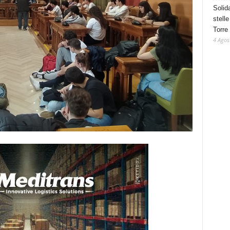
Solid
stelle
Torre
4 Agos