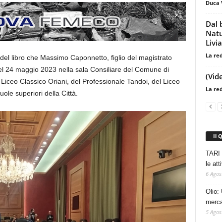
Duca 
Dal 
Natu
Livia
La re
o del libro che Massimo Caponnetto, figlio del magistrato
el 24 maggio 2023 nella sala Consiliare del Comune di
(Vid
 Liceo Classico Oriani, del Professionale Tandoi, del Liceo
La re
uole superiori della Città.
Il 
TARI 
le at
6 Agos
Olio: 
mercat
5 Agos