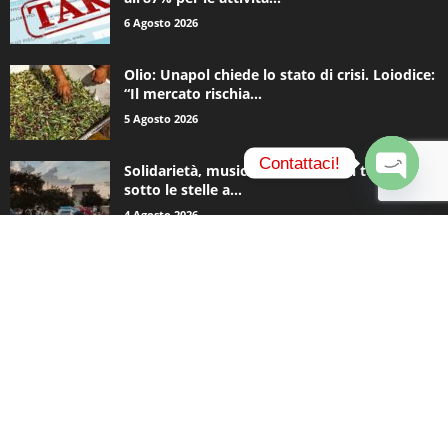
6 Agosto 2026
Olio: Unapol chiede lo stato di crisi. Loiodice:
“Il mercato rischia...
5 Agosto 2026
Contattaci!
Solidarietà, musica e una notte in tenda
sotto le stelle a...
O
4 Agosto 2026
p
e
n
c
CATEGORIE POPOLARI
h
a
935
Appuntamenti
t
796
y
Basket
740
Politica
506
Cronaca