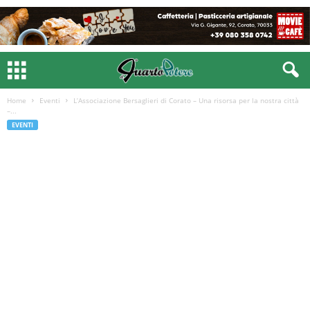
Home
Eventi
L’Associazione Bersaglieri di Corato – Una risorsa per la nostra città
–...
EVENTI