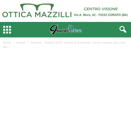
Home
Eventi
Incanto – Natale 2025, record di presenze: Corato sempre più città
del...