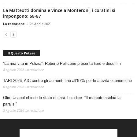
La Matteotti domina e vince a Monteroni, i coratini si
impongono: 58-87
La redazione
-
26 Aprile 2021
Il Quarto Potere
“La mia vita in Polizia”: Roberto Pellicone presenta libro e docufilm
8 Agosto 2026
La redazione
TARI 2026, AIC contro gli aumenti fino all’87% per le attività economiche
6 Agosto 2026
La redazione
Olio: Unapol chiede lo stato di crisi. Loiodice: “Il mercato rischia la
paralisi”
5 Agosto 2026
La redazione