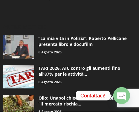
ALTRE NOTIZIE
“La mia vita in Polizia”: Roberto Pellicone
presenta libro e docufilm
8 Agosto 2026
TARI 2026, AIC contro gli aumenti fino
all’87% per le attività...
6 Agosto 2026
Contattaci!
Olio: Unapol chiede lo stato di crisi. Loiodice:
“Il mercato rischia...
O
5 Agosto 2026
p
e
n
c