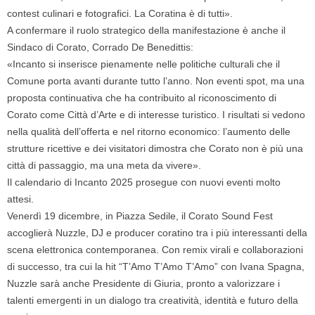
contest culinari e fotografici. La Coratina è di tutti».
A confermare il ruolo strategico della manifestazione è anche il
Sindaco di Corato, Corrado De Benedittis:
«Incanto si inserisce pienamente nelle politiche culturali che il
Comune porta avanti durante tutto l’anno. Non eventi spot, ma una
proposta continuativa che ha contribuito al riconoscimento di
Corato come Città d’Arte e di interesse turistico. I risultati si vedono
nella qualità dell’offerta e nel ritorno economico: l’aumento delle
strutture ricettive e dei visitatori dimostra che Corato non è più una
città di passaggio, ma una meta da vivere».
Il calendario di Incanto 2025 prosegue con nuovi eventi molto
attesi.
Venerdì 19 dicembre
, in Piazza Sedile, il Corato Sound Fest
accoglierà Nuzzle, DJ e producer coratino tra i più interessanti della
scena elettronica contemporanea. Con remix virali e collaborazioni
di successo, tra cui la hit “T’Amo T’Amo T’Amo” con Ivana Spagna,
Nuzzle sarà anche Presidente di Giuria, pronto a valorizzare i
talenti emergenti in un dialogo tra creatività, identità e futuro della