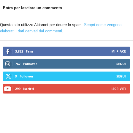
Entra per lasciare un commento
Questo sito utilizza Akismet per ridurre lo spam.
Scopri come vengono
elaborati i dati derivati dai commenti
.
3,822
Fans
MI PIACE
767
Follower
SEGUI
9
Follower
SEGUI
299
Iscritti
ISCRIVITI