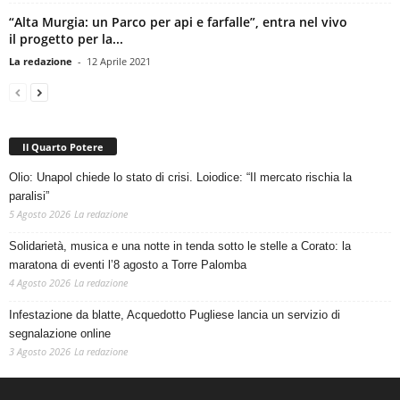
“Alta Murgia: un Parco per api e farfalle”, entra nel vivo
il progetto per la...
La redazione
-
12 Aprile 2021
Il Quarto Potere
Olio: Unapol chiede lo stato di crisi. Loiodice: “Il mercato rischia la
paralisi”
5 Agosto 2026
La redazione
Solidarietà, musica e una notte in tenda sotto le stelle a Corato: la
maratona di eventi l’8 agosto a Torre Palomba
4 Agosto 2026
La redazione
Infestazione da blatte, Acquedotto Pugliese lancia un servizio di
segnalazione online
3 Agosto 2026
La redazione