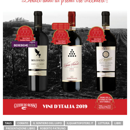
TAGS
CORATO
IL SENTIERO DEL LUPO
ILQUARTOPOTERE.IT
LETTURA
LIBRI
PRESENTAZIONE LIBRO
ROBERTO PATRUNO