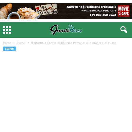
Home
Eventi
Il ritorno a Corato di Roberto Patruno: alle origini e al cuore
EVENTI