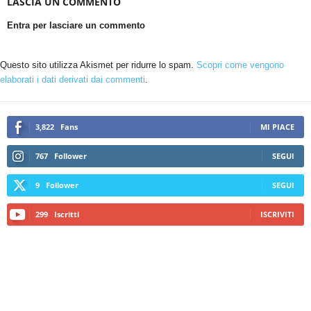
LASCIA UN COMMENTO
Entra per lasciare un commento
Questo sito utilizza Akismet per ridurre lo spam.
Scopri come vengono
elaborati i dati derivati dai commenti
.
3,822
Fans
MI PIACE
767
Follower
SEGUI
9
Follower
SEGUI
299
Iscritti
ISCRIVITI