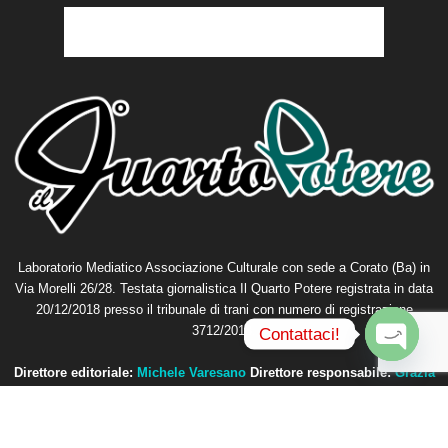
Laboratorio Mediatico Associazione Culturale con sede a Corato (Ba) in
Via Morelli 26/28. Testata giornalistica Il Quarto Potere registrata in data
20/12/2018 presso il tribunale di trani con numero di registrazione
3712/2018.
Contattaci!
O
Direttore editoriale:
Michele Varesano
Direttore responsabile:
Grazia
p
Petta
e
n
Contattaci:
redazione@ilquartopotere.it