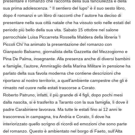
presentare il romanzo che racconta della sua fanciullezza e della
sua prima adolescenza. “ Il sentiero del lupo” è il suo sesto libro,
dopo 4 romanzi e un libro di racconti che l’ autore ha deciso di
presentare nella sua città natale che ha vissuto solo nelle estati del
periodo più bello della sua vita. Sabato 15 ottobre nel salone
parrocchiale Luisa Piccarreta Rossella Maldera della libreria ‘I
Piccoli Chi’ ha animato la presentazione del romanzo con
Gianpaolo Balsamo, giornalista della Gazzetta del Mezzogiorno e
Pina De Palma, insegnante. Alla presenza anche di diversi bambini
e famiglie, l’autore, Ammiraglio della Marina Militare in pensione ha
parlato della sua favola moderna che contiene descrizioni che
riportano al nostro territorio, a quell’ambiente campestre che gli è
rimasto nel cuore nelle estati trascorse a Corato.
Roberto Patruno, infatti, il più grande di 4 figli, dopo pochi mesi
dalla nascita, si è trasferito a Taranto con la sua famiglia, lì dove il
padre Carabiniere lavorava. Ma tutte le estati fino ai 12 anni le
trascorreva in campagna, tra Andria e Corato, lì dove ha
interiorizzato quello scrigno di ricordi ed emozioni che sono parte
del romanzo. Questo è ambientato nel borgo di Faeto, sull’Alta