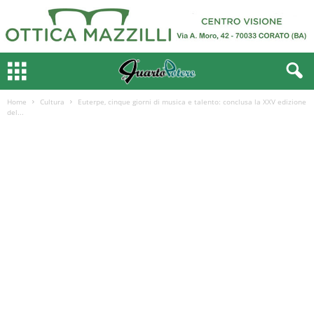
Home
Cultura
Euterpe, cinque giorni di musica e talento: conclusa la XXV edizione
del...