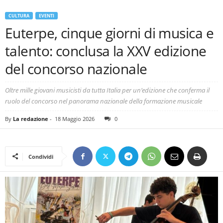
CULTURA
EVENTI
Euterpe, cinque giorni di musica e
talento: conclusa la XXV edizione
del concorso nazionale
Oltre mille giovani musicisti da tutta Italia per un’edizione che conferma il
ruolo del concorso nel panorama nazionale della formazione musicale
By
La redazione
-
18 Maggio 2026
0
Condividi