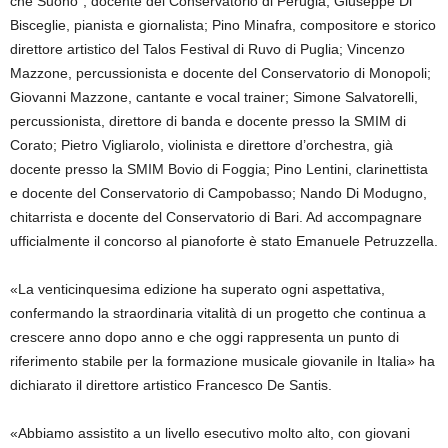
che Suono”, docente del Conservatorio di Perugia; Giuseppe Di
Bisceglie, pianista e giornalista; Pino Minafra, compositore e storico
direttore artistico del
Talos
Festival di Ruvo di Puglia; Vincenzo
Mazzone, percussionista e docente del Conservatorio di Monopoli;
Giovanni Mazzone, cantante e
vocal
trainer; Simone Salvatorelli,
percussionista, direttore di banda e docente presso la SMIM di
Corato; Pietro Vigliarolo, violinista e direttore d’orchestra, già
docente presso la SMIM Bovio di Foggia; Pino Lentini, clarinettista
e docente del Conservatorio di Campobasso; Nando Di Modugno,
chitarrista e docente del Conservatorio di Bari. Ad accompagnare
ufficialmente il concorso al pianoforte è stato Emanuele Petruzzella.
«La venti
cinquesima
edizione ha superato ogni aspettativa,
confermando la straordinaria vitalità di un progetto che continua a
crescere anno dopo anno e che oggi rappresenta un punto di
riferimento stabile per la formazione musicale giovanile in Italia» ha
dichiarato il direttore artistico Francesco De Santis.
«Abbiamo assistito a un livello esecutivo molto alto, con giovani