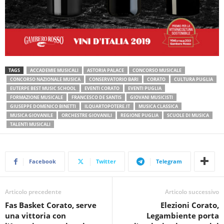
TAGS
ACCADEMIE MUSICALI
ASTORIA PALACE
CONCORSO MUSICALE
CONCORSO NAZIONALE MUSICA
CONSERVATORIO BARI
CORATO
CULTURA PUGLIA
EUTERPE BEST MUSIC SCHOOL
EVENTI CORATO
EVENTI PUGLIA
FORMAZIONE MUSICALE
FRANCESCO DE SANTIS
GIOVANI MUSICISTI
GIUSEPPE DOMENICO BINETTI
ILQUARTOPOTERE.IT
MUSICA CLASSICA
MUSICA GIOVANILE
ORCHESTRE GIOVANILI
REGIONE PUGLIA
SCUOLE DI MUSICA
TALENTI MUSICALI
Facebook
Twitter
Telegram
Articolo precedente
Articolo successivo
Fas Basket Corato, serve
Elezioni Corato,
una vittoria con
Legambiente porta