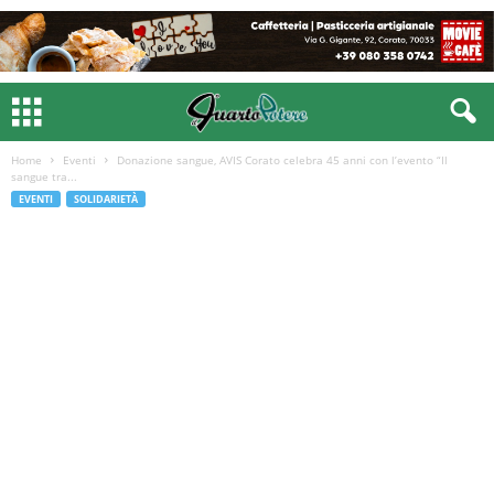
Home
Eventi
Donazione sangue, AVIS Corato celebra 45 anni con l’evento “Il
sangue tra...
EVENTI
SOLIDARIETÀ