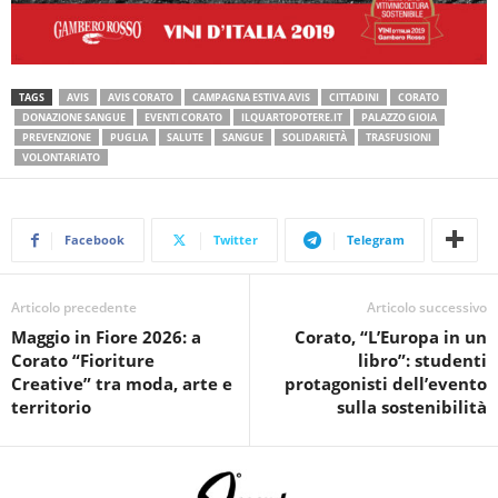
TAGS
AVIS
AVIS CORATO
CAMPAGNA ESTIVA AVIS
CITTADINI
CORATO
DONAZIONE SANGUE
EVENTI CORATO
ILQUARTOPOTERE.IT
PALAZZO GIOIA
PREVENZIONE
PUGLIA
SALUTE
SANGUE
SOLIDARIETÀ
TRASFUSIONI
VOLONTARIATO
Facebook
Twitter
Telegram
Articolo precedente
Articolo successivo
Maggio in Fiore 2026: a
Corato, “L’Europa in un
Corato “Fioriture
libro”: studenti
Creative” tra moda, arte e
protagonisti dell’evento
territorio
sulla sostenibilità