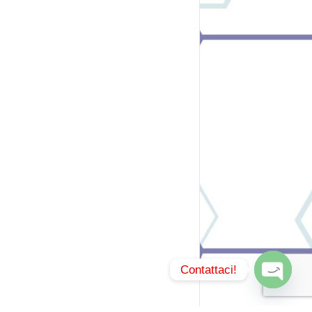
Contattaci!
O
p