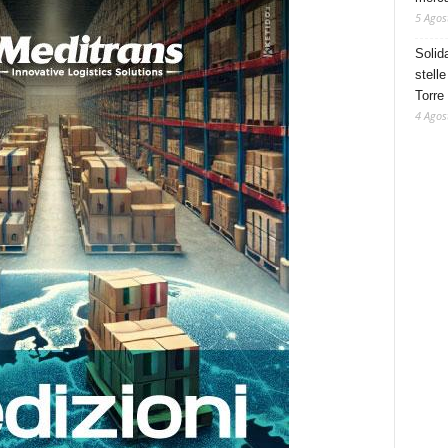
5 Agos
Solid
stelle
Torre
4 Agos