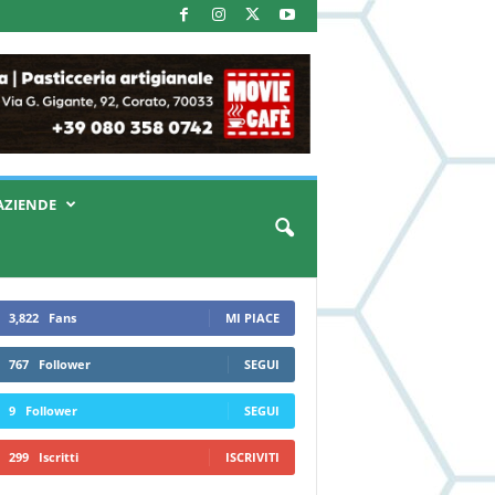
AZIENDE
3,822
Fans
MI PIACE
767
Follower
SEGUI
9
Follower
SEGUI
299
Iscritti
ISCRIVITI