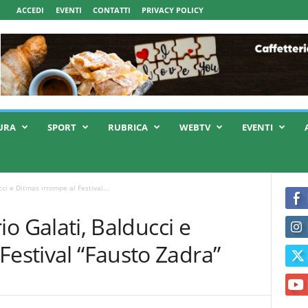
ACCEDI
EVENTI
CONTATTI
PRIVACY POLICY
URA
SPORT
RUBRICA
WEBTV
EVENTI
ucci e Ditmas irrompe al Festival...
rio Galati, Balducci e
Festival “Fausto Zadra”