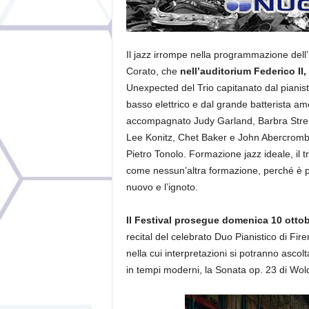
Il jaz
z irrompe nella programmazione dell’
Corato, che
nell’auditorium Federico II,
Unexpected del Trio capitanato dal pianist
basso elettrico e dal grande batterista a
accompagnato Judy Garland, Barbra Streisa
Lee Konitz, Chet Baker e John Abercrombie 
Pietro Tonolo. Formazione jazz ideale, il t
come nessun’altra formazione, perché è pa
nuovo e l’ignoto.
Il Festival prosegue domenica 10 ottobr
recital del celebrato Duo Pianistico di Fi
nella cui interpretazioni si potranno asco
in tempi moderni, la Sonata op. 23 di Wol