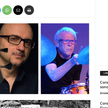
I P
Coro
sono 
Grazi
Coro
Fier