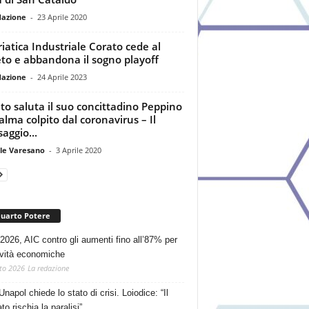
dazione
-
23 Aprile 2020
riatica Industriale Corato cede al
to e abbandona il sogno playoff
dazione
-
24 Aprile 2023
to saluta il suo concittadino Peppino
alma colpito dal coronavirus – Il
aggio...
le Varesano
-
3 Aprile 2020
Quarto Potere
2026, AIC contro gli aumenti fino all’87% per
tività economiche
to 2026
La redazione
Unapol chiede lo stato di crisi. Loiodice: “Il
o rischia la paralisi”