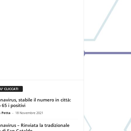
IU' CLICCATI
navirus, stabile il numero in città:
65 i positivi
a Petta
-
18 Novembre 2021
navirus – Rinviata la tradizionale
a di San Cataldo