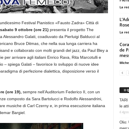
La re
L’Ad
undicesimo Festival Pianistico «Fausto Zadra» Città di
Rose
 sabato 9 ottobre (ore 21)
presenta il progetto The
La re
a Alessandro Galati, coadiuvato da Pierluigi Balducci al
mericano Bruce Ditmas, che nella sua lunga carriera ha
Cora
de P
nd e collaborato con molti grandi del jazz, da Paul Bley a
mess
per arrivare agli italiani Enrico Rava, Rita Marcotulli e
Miche
rio – spiega Galati – favorisce lo sviluppo di nuove idee
radigma di perfezione dialettica, disposizione verso il
Il 
e (ore 19),
sempre nell’Auditorium Federico II, con un
renze composto da Sara Bartolucci e Rodolfo Alessandrini,
TARI 
ltare musiche di Carl Czerny e, in prima esecuzione italiana
le at
6 Agos
demar Bargiel.
Olio: 
mercat