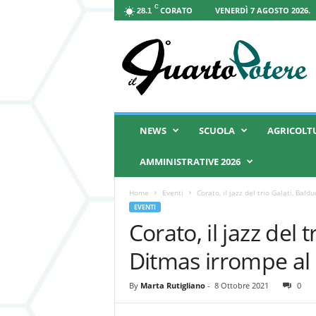
C
CORATO
VENERDÌ 7 AGOSTO 2026.
28.1
I
l
Q
u
a
r
t
NEWS
SCUOLA
AGRICOLT
o
P
AMMINISTRATIVE 2026
o
t
Home
Eventi
Corato, il jazz del trio Galati, Bald
e
EVENTI
r
Corato, il jazz del t
e
Ditmas irrompe al 
By
Marta Rutigliano
-
8 Ottobre 2021
0