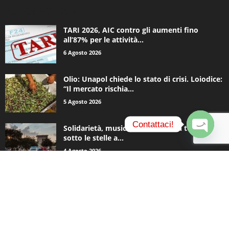
ALTRE NOTIZIE
TARI 2026, AIC contro gli aumenti fino
all’87% per le attività...
6 Agosto 2026
Olio: Unapol chiede lo stato di crisi. Loiodice:
“Il mercato rischia...
5 Agosto 2026
Contattaci!
Solidarietà, musica e una notte in tenda
sotto le stelle a...
O
4 Agosto 2026
p
e
n
c
CATEGORIE POPOLARI
h
a
935
Appuntamenti
t
796
y