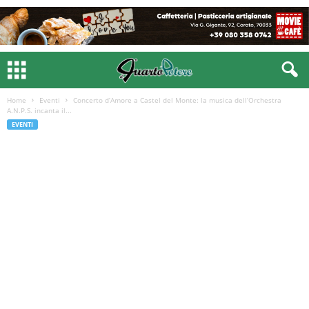
Home
Eventi
Concerto d’Amore a Castel del Monte: la musica dell’Orchestra
A.N.P.S. incanta il...
EVENTI