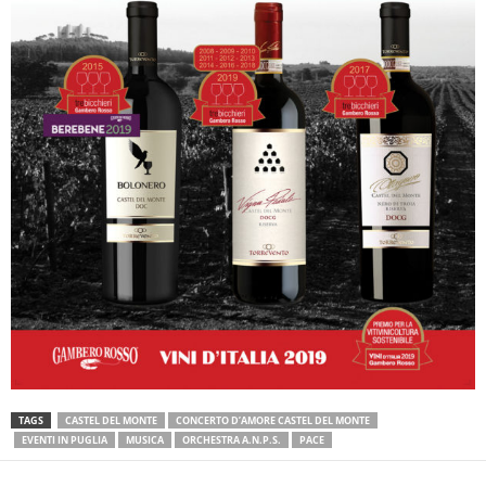
TAGS
CASTEL DEL MONTE
CONCERTO D’AMORE CASTEL DEL MONTE
EVENTI IN PUGLIA
MUSICA
ORCHESTRA A.N.P.S.
PACE