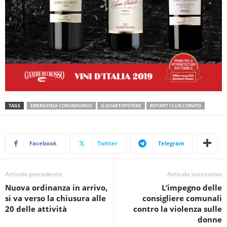
TAGS
EMERGENZA CORONAVIRUS
ILQUARTOPOTERE
ROTARY CLUB CORATO
Facebook
Twitter
Telegram
Articolo precedente
Articolo successivo
Nuova ordinanza in arrivo,
L’impegno delle
si va verso la chiusura alle
consigliere comunali
20 delle attività
contro la violenza sulle
donne