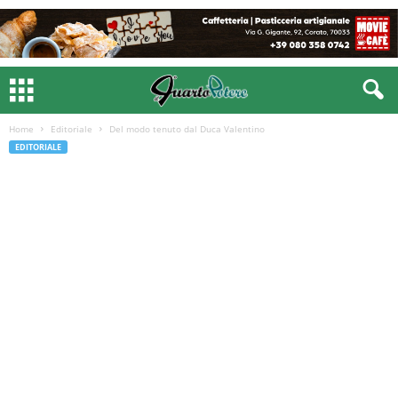
Home
Editoriale
Del modo tenuto dal Duca Valentino
EDITORIALE