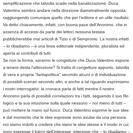
semplificazione che talvolta scade nella banalizzazione: Duca
Valentino sembra andare nella direzione diametralmente opposta,
raggiungendo comunque quello che per l’editore è un utile risultato.
Va detto chiaramente, infatti, con buona pace dell’Anonimo, che in
assenza di accessi da parte dei lettori nessuna testata
pubblicherebbe mai articoli di Tizio o di Sempronio. La nostra infatti
– lo ribadiamo – è una linea editoriale indipendente, pluralista ed
aperta ai contributi di tutti.
Se non la forma, saranno le congetture che Duca Valentino espone
a tenere desta l’attenzione? Si tratta di congetture appunto, talvolta
di vera e propria “fantapolitica” secondo alcuni o di individuazione
di possibili scenari secondo altri, e anche a tal riguardo esprimiamo
i nostri interrogativi: la cronaca parla di fatti mentre il nostro
Anonimo parla di possibili correlazioni tra i fatti, seguendo il suo filo
logico e la sua intuizione sulla quale nessuno – noi meno di tutti –
può mettere la mano sul fuoco. Duca Valentino esprime le sue idee
e dal momento che le idee espresse sono avulse da una persona
noi siamo indotti a credere che siano le idee stesse e il modo in cui
sono espresse il fulcro dell’interesse, interesse che – lo ribadiamo –