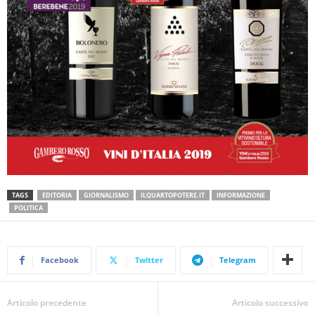
TAGS
EDITORIA
GIORNALISMO
ILQUARTOPOTERE.IT
INFORMAZIONE
POLITICA
Facebook
Twitter
Telegram
Articolo precedente
Articolo successivo