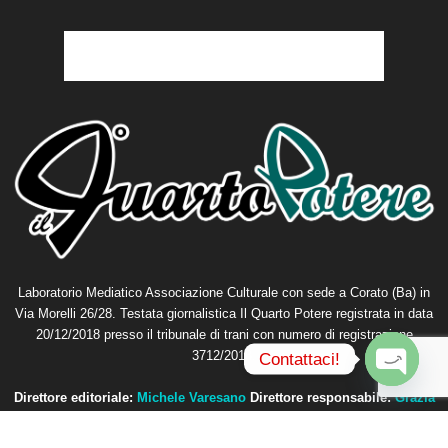
Laboratorio Mediatico Associazione Culturale con sede a Corato (Ba) in
Via Morelli 26/28. Testata giornalistica Il Quarto Potere registrata in data
20/12/2018 presso il tribunale di trani con numero di registrazione
3712/2018.
Contattaci!
O
Direttore editoriale:
Michele Varesano
Direttore responsabile:
Grazia
p
Petta
e