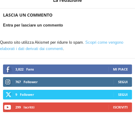
La redazione
LASCIA UN COMMENTO
Entra per lasciare un commento
Questo sito utilizza Akismet per ridurre lo spam.
Scopri come vengono
elaborati i dati derivati dai commenti
.
3,822
Fans
MI PIACE
767
Follower
SEGUI
9
Follower
SEGUI
299
Iscritti
ISCRIVITI