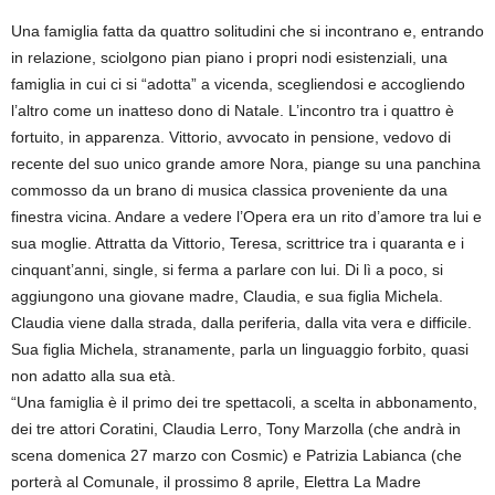
Una famiglia fatta da quattro solitudini che si incontrano e, entrando
in relazione, sciolgono pian piano i propri nodi esistenziali, una
famiglia in cui ci si “adotta” a vicenda, scegliendosi e accogliendo
l’altro come un inatteso dono di Natale. L’incontro tra i quattro è
fortuito, in apparenza. Vittorio, avvocato in pensione, vedovo di
recente del suo unico grande amore Nora, piange su una panchina
commosso da un brano di musica classica proveniente da una
finestra vicina. Andare a vedere l’Opera era un rito d’amore tra lui e
sua moglie. Attratta da Vittorio, Teresa, scrittrice tra i quaranta e i
cinquant’anni, single, si ferma a parlare con lui. Di lì a poco, si
aggiungono una giovane madre, Claudia, e sua figlia Michela.
Claudia viene dalla strada, dalla periferia, dalla vita vera e difficile.
Sua figlia Michela, stranamente, parla un linguaggio forbito, quasi
non adatto alla sua età.
“Una famiglia è il primo dei tre spettacoli, a scelta in abbonamento,
dei tre attori Coratini, Claudia Lerro, Tony Marzolla (che andrà in
scena domenica 27 marzo con Cosmic) e Patrizia Labianca (che
porterà al Comunale, il prossimo 8 aprile, Elettra La Madre