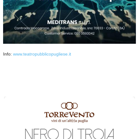
Info:
www.teatropubblicopugliese.it