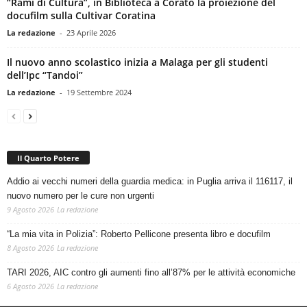
“Rami di Cultura”, in Biblioteca a Corato la proiezione del
docufilm sulla Cultivar Coratina
La redazione
-
23 Aprile 2026
Il nuovo anno scolastico inizia a Malaga per gli studenti
dell’Ipc “Tandoi”
La redazione
-
19 Settembre 2024
Il Quarto Potere
Addio ai vecchi numeri della guardia medica: in Puglia arriva il 116117, il
nuovo numero per le cure non urgenti
9 Agosto 2026
La redazione
“La mia vita in Polizia”: Roberto Pellicone presenta libro e docufilm
8 Agosto 2026
La redazione
TARI 2026, AIC contro gli aumenti fino all’87% per le attività economiche
6 Agosto 2026
La redazione