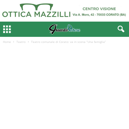
Home
Teatro
Teatro comunale di Corato: va in scena “Una famiglia”