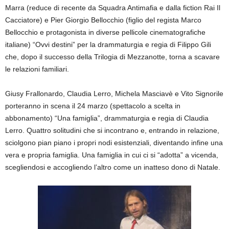
Marra (reduce di recente da Squadra Antimafia e dalla fiction Rai Il
Cacciatore) e Pier Giorgio Bellocchio (figlio del regista Marco
Bellocchio e protagonista in diverse pellicole cinematografiche
italiane) “Ovvi destini” per la drammaturgia e regia di Filippo Gili
che, dopo il successo della Trilogia di Mezzanotte, torna a scavare
le relazioni familiari.
Giusy Frallonardo, Claudia Lerro, Michela Masciavè e Vito Signorile
porteranno in scena il 24 marzo (spettacolo a scelta in
abbonamento) “Una famiglia”, drammaturgia e regia di Claudia
Lerro. Quattro solitudini che si incontrano e, entrando in relazione,
sciolgono pian piano i propri nodi esistenziali, diventando infine una
vera e propria famiglia. Una famiglia in cui ci si “adotta” a vicenda,
scegliendosi e accogliendo l’altro come un inatteso dono di Natale.