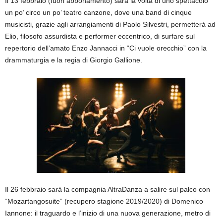
Il 13 febbraio (fuori abbonamento) sarà la volta di uno spettacolo
un po’ circo un po’ teatro canzone, dove una band di cinque
musicisti, grazie agli arrangiamenti di Paolo Silvestri, permetterà ad
Elio, filosofo assurdista e performer eccentrico, di surfare sul
repertorio dell’amato Enzo Jannacci in “Ci vuole orecchio” con la
drammaturgia e la regia di Giorgio Gallione.
Il 26 febbraio sarà la compagnia AltraDanza a salire sul palco con
“Mozartangosuite” (recupero stagione 2019/2020) di Domenico
Iannone: il traguardo e l’inizio di una nuova generazione, metro di