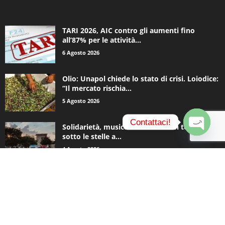
ALTRE NOTIZIE
TARI 2026, AIC contro gli aumenti fino
all’87% per le attività...
6 Agosto 2026
Olio: Unapol chiede lo stato di crisi. Loiodice:
“Il mercato rischia...
5 Agosto 2026
Contattaci!
Solidarietà, musica e una notte in tenda
sotto le stelle a...
O
4 Agosto 2026
p
e
n
c
CATEGORIE POPOLARI
h
a
935
Appuntamenti
t
y
796