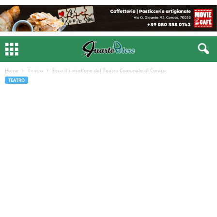
Home
Teatro
Ecco il cartellone del Teatro Comunale di Corato
TEATRO