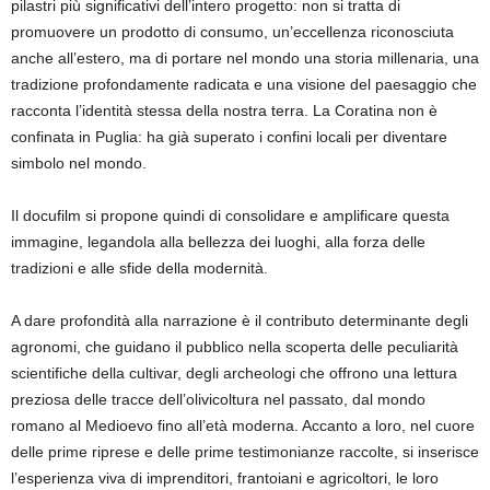
pilastri più significativi dell’intero progetto: non si tratta di
promuovere un prodotto
di consumo
,
un’eccellenza riconosciuta
anche all’estero
,
ma di portare nel mondo una storia millenaria, una
tradizione profondamente radicata e una visione del paesaggio che
racconta l’identità stessa della nostra terra.
La Coratina non è
confinata in Puglia: ha già superato i confini locali per diventare
simbolo nel mondo.
Il
docu
film si propone quindi di consolidare e amplificare questa
immagine, legandola alla bellezza dei luoghi, alla forza delle
tradizioni e alle sfide della modernità.
A dare profondità alla narrazione
è
il contributo determinante degli
agronomi
, che
guidano
il pubblico nella scoperta delle peculiarità
scientifiche della cultivar
,
de
g
li
archeologi
che offrono una
lettura
preziosa delle tracce dell’olivicoltura nel passato, dal mondo
romano al Medioevo fino all’età moderna
.
Accanto a loro, nel cuore
delle prime riprese e delle prime testimonianze raccolte
,
si inserisce
l’esperienza viva di
imprenditori
, frantoiani
e agricoltori
, l
e loro