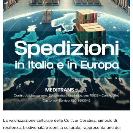
La valorizzazione culturale
dell
a
Cultivar Coratina
,
simbolo di
resilienza, biodiversità e identità culturale
,
rappresenta uno dei