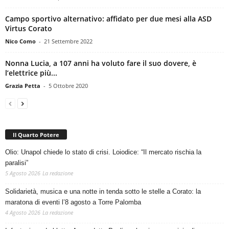
Campo sportivo alternativo: affidato per due mesi alla ASD
Virtus Corato
Nico Como
-
21 Settembre 2022
Nonna Lucia, a 107 anni ha voluto fare il suo dovere, è
l’elettrice più...
Grazia Petta
-
5 Ottobre 2020
Il Quarto Potere
Olio: Unapol chiede lo stato di crisi. Loiodice: “Il mercato rischia la
paralisi”
5 Agosto 2026
La redazione
Solidarietà, musica e una notte in tenda sotto le stelle a Corato: la
maratona di eventi l’8 agosto a Torre Palomba
4 Agosto 2026
La redazione