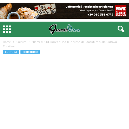
Home
Cultura
“Rami di CULTura”: al via le riprese del docufilm sulla Cultivar
Coratina...
CULTURA
TERRITORIO