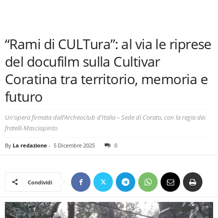
“Rami di CULTura”: al via le riprese
del docufilm sulla Cultivar
Coratina tra territorio, memoria e
futuro
Un’opera firmata dall’Archeoclub d’Italia – Sede di Corato, con la regia dei
fratelli Masciopinto
By
La redazione
-
5 Dicembre 2025
0
Condividi