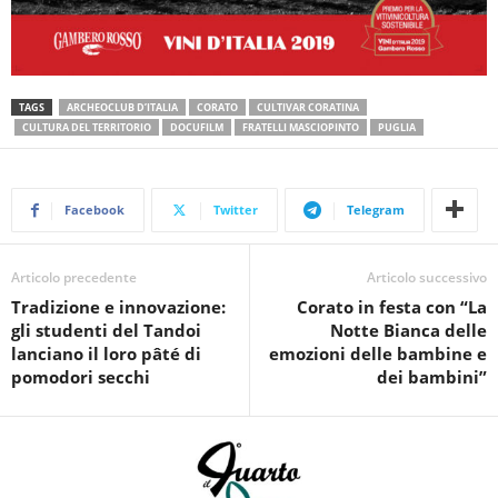
TAGS
ARCHEOCLUB D’ITALIA
CORATO
CULTIVAR CORATINA
CULTURA DEL TERRITORIO
DOCUFILM
FRATELLI MASCIOPINTO
PUGLIA
Facebook
Twitter
Telegram
Articolo precedente
Articolo successivo
Tradizione e innovazione:
Corato in festa con “La
gli studenti del Tandoi
Notte Bianca delle
lanciano il loro pâté di
emozioni delle bambine e
pomodori secchi
dei bambini”