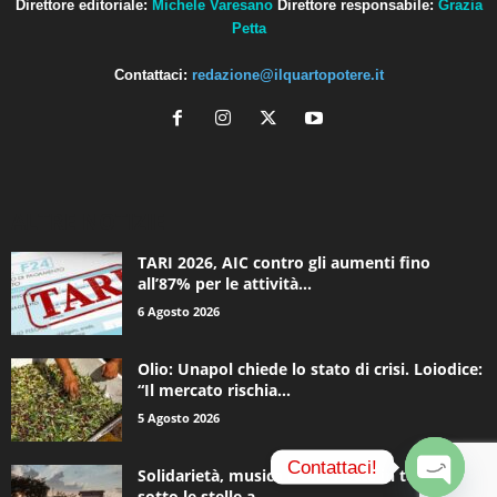
Direttore editoriale:
Michele Varesano
Direttore responsabile:
Grazia
Petta
Contattaci:
redazione@ilquartopotere.it
ALTRE NOTIZIE
TARI 2026, AIC contro gli aumenti fino
all’87% per le attività...
6 Agosto 2026
Olio: Unapol chiede lo stato di crisi. Loiodice:
“Il mercato rischia...
5 Agosto 2026
Contattaci!
Solidarietà, musica e una notte in tenda
sotto le stelle a...