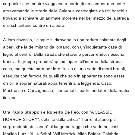
carpooler che mentre viaggiano a bordo di un camper una notte
attraversando le strade della Calabria costeggiate da fitti boschi si
trovano a schivare un animale morente nel bel mezzo della strada
e si schiantano contro un albero.
Al loro risveglio, i cinque si ritrovano in una radura spianata dagli
alberi, che la delimitano da lontano, con un’inquietante casa di
legno al centro. Della strada che stavano percorrendo, nessuna
traccia. Il gruppo prenderà quindi riparo all’interno della strana
casa, ma questo sarà per loro l’inizio di una serie di morti brutali,
eseguite con ferocia da quelli che solo in apparenza sono esseri
orribili e soprannaturali appartenenti alla leggenda: Osso,
Mastrosso e Carcagnosso, i fantomatici padri fondatori della mafia
italiana.
Ora Paolo Strippoli e Roberto De Feo
, con “A CLASSIC
HORROR STORY”, definito dalla critica “l’horror italiano più
sorprendente dell’anno”, il lungometraggio che vede nel cast
Matilda Lutz, Yulia Sobol, Will Merrick, Alida Baldari Calabria,