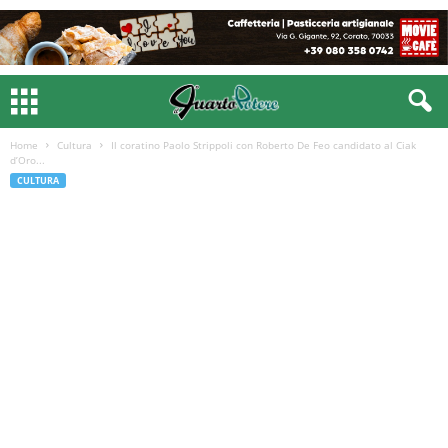
Home
Cultura
Il coratino Paolo Strippoli con Roberto De Feo candidato al Ciak
d’Oro...
CULTURA