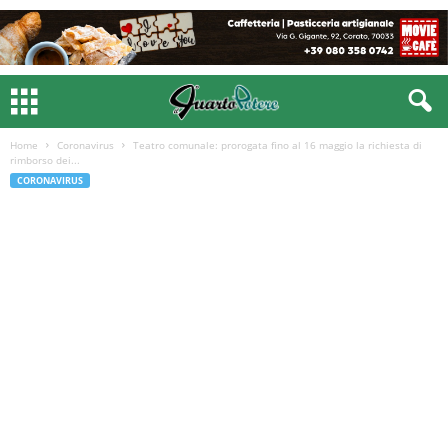
Home
Coronavirus
Teatro comunale: prorogata fino al 16 maggio la richiesta di
rimborso dei...
CORONAVIRUS