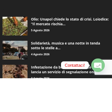
ALTRE NOTIZIE
Olio: Unapol chiede lo stato di crisi. Loiodice:
“Il mercato rischia...
5 Agosto 2026
Solidarietà, musica e una notte in tenda
sotto le stelle a...
4 Agosto 2026
Contattaci!
Infestazione da blatte, Acquedotto Pugliese
lancia un servizio di segnalazione online
O
3 Agosto 2026
p
e
n
c
CATEGORIE POPOLARI
h
a
935
Appuntamenti
t