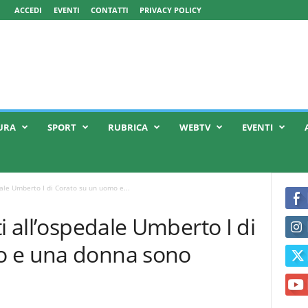
ACCEDI
EVENTI
CONTATTI
PRIVACY POLICY
URA
SPORT
RUBRICA
WEBTV
EVENTI
dale Umberto I di Corato su un uomo e...
i all’ospedale Umberto I di
o e una donna sono