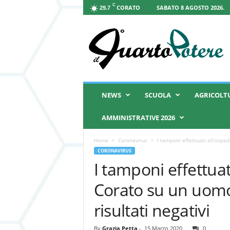
C
CORATO
SABATO 8 AGOSTO 2026.
29.7
I
l
Q
u
a
r
t
NEWS
SCUOLA
AGRICOLT
o
P
AMMINISTRATIVE 2026
o
t
Home
Coronavirus
I tamponi effettuati all’ospe
e
CORONAVIRUS
r
I tamponi effettuat
e
Corato su un uom
risultati negativi
By
Grazia Petta
-
15 Marzo 2020
0