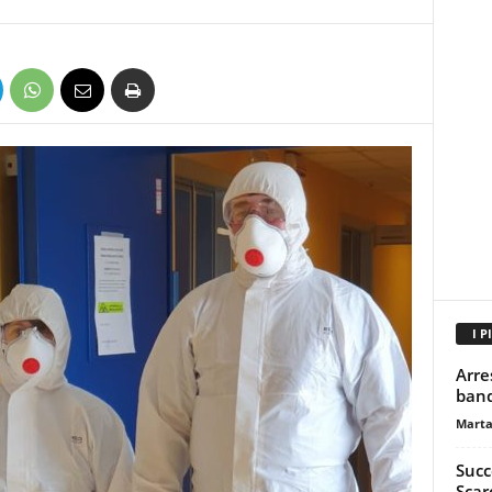
I P
Arre
banda
Marta
Succ
Scar