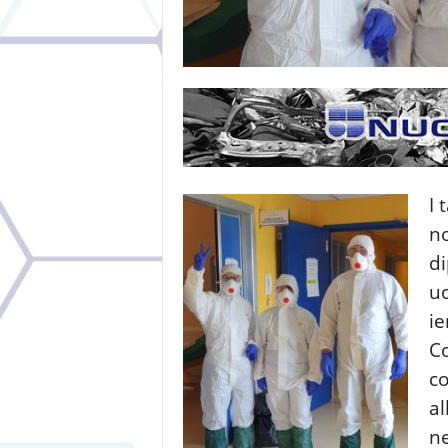
I 
no
di
uo
ie
Co
co
al
ne