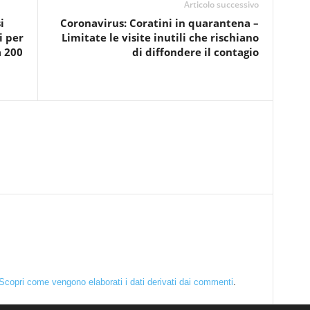
Articolo successivo
i
Coronavirus: Coratini in quarantena –
i per
Limitate le visite inutili che rischiano
a 200
di diffondere il contagio
Scopri come vengono elaborati i dati derivati dai commenti
.