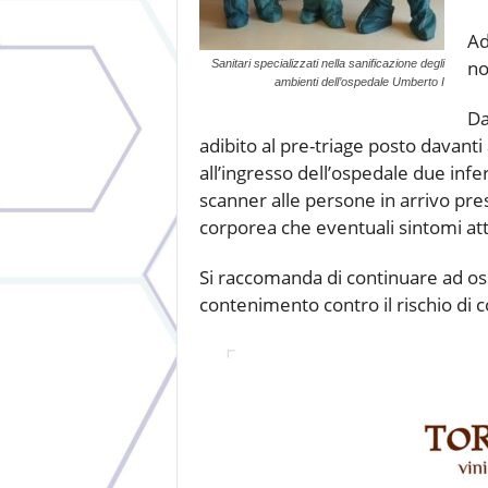
Ad
no
Sanitari specializzati nella sanificazione degli
ambienti dell’ospedale Umberto I
Da
adibito al pre-triage posto davant
all’ingresso dell’ospedale due infe
scanner alle persone in arrivo pre
corporea che eventuali sintomi attr
Si raccomanda di continuare ad o
contenimento contro il rischio di 