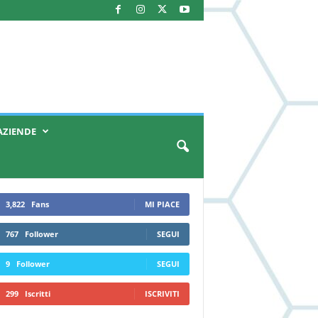
AZIENDE
3,822
Fans
MI PIACE
767
Follower
SEGUI
9
Follower
SEGUI
299
Iscritti
ISCRIVITI