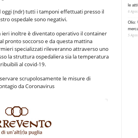
le at
 oggi (ndr) tutti i tamponi effettuati presso il
6 Agos
stro ospedale sono negativi.
Olio: 
mercat
 ieri inoltre è diventato operativo il container
5 Agos
i al pronto soccorso e da questa mattina
rmieri specializzati rileveranno attraverso uno
sso la struttura ospedaliera sia la temperatura
ibuibili al covid-19.
sservare scrupolosamente le misure di
contagio da Coronavirus