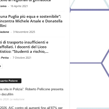
Como
-
16 Aprile 2021
 una Puglia più equa e sostenibile”:
incontra Michele Arsale e Donatella
lini
dazione
-
3 Novembre 2025
i di trasporto insufficienti e
ffollati. I docenti del Liceo
tistico: “Studenti a rischio,...
a Petta
-
7 Ottobre 2021
Quarto Potere
ia vita in Polizia”: Roberto Pellicone presenta
e docufilm
to 2026
La redazione
2026, AIC contro gli aumenti fino all’87% per