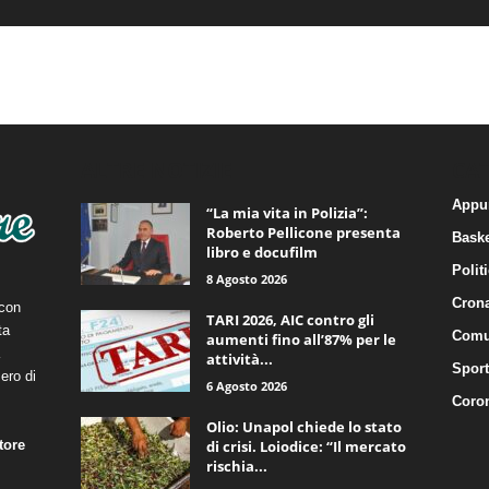
ALTRE NOTIZIE
CA
Appu
“La mia vita in Polizia”:
Roberto Pellicone presenta
Baske
libro e docufilm
Polit
8 Agosto 2026
Cron
 con
TARI 2026, AIC contro gli
ta
Comu
aumenti fino all’87% per le
attività...
Sport
ero di
6 Agosto 2026
Coro
Olio: Unapol chiede lo stato
tore
di crisi. Loiodice: “Il mercato
rischia...