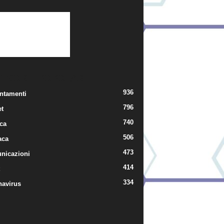
TEGORIE POPOLARI
936
ntamenti
796
t
740
ica
506
aca
473
nicazioni
414
334
navirus