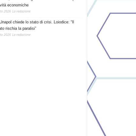
tività economiche
to 2026
La redazione
Unapol chiede lo stato di crisi. Loiodice: “Il
o rischia la paralisi”
to 2026
La redazione