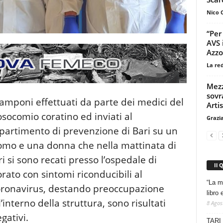
Nico 
“Per
AVS 
Azzol
La re
Mezz
sovra
tamponi effettuati da parte dei medici del
Artis
socomio coratino ed inviati al
Grazi
partimento di prevenzione di Bari su un
mo e una donna che nella mattinata di
ri si sono recati presso l’ospedale di
Il 
rato con sintomi riconducibili al
“La m
ronavirus, destando preoccupazione
libro 
l’interno della struttura, sono risultati
8 Agos
gativi.
TARI 