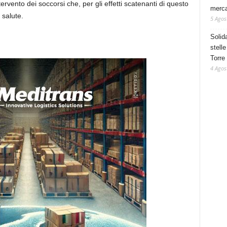
tervento dei soccorsi che, per gli effetti scatenanti di questo
mercat
 salute.
5 Agos
Solid
stelle
Torre
4 Agos