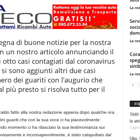
La re
Serv
soci
dom
egna di buone notizie per la nostra
La re
in un nostro articolo annunciando il
Corat
i otto casi contagiati dal coronavirus
speg
simb
 si sono aggiunti altri due casi
La re
mero dei guariti con l’augurio che
l più presto si risolva tutto per il
Il 
caldo fatto alla nostra redazione appena dopo qualche ora
TARI 
dini guariti che con la sua voce ci ha piacevolmente
le at
do momento ci ha rilasciato la sua testimonianza sui
6 Agos
ovvisamente e inconsapevolmente, è stato catapultato dal
Olio: 