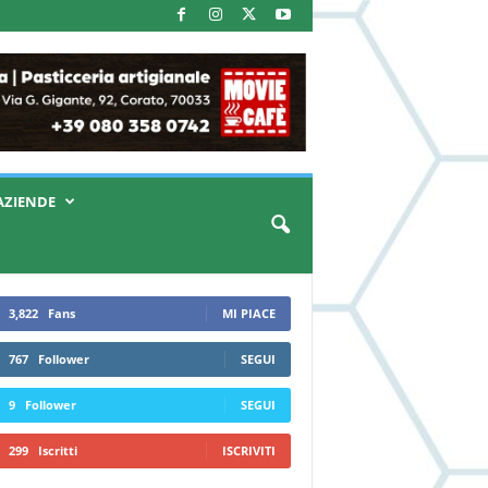
AZIENDE
3,822
Fans
MI PIACE
767
Follower
SEGUI
9
Follower
SEGUI
299
Iscritti
ISCRIVITI