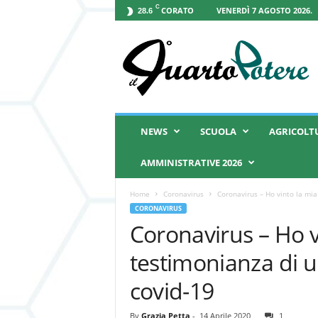
C
CORATO
VENERDÌ 7 AGOSTO 2026.
28.6
I
l
Q
u
a
r
t
NEWS
SCUOLA
AGRICOLT
o
P
AMMINISTRATIVE 2026
o
t
Home
Coronavirus
Coronavirus – Ho vinto la mia 
e
CORONAVIRUS
r
Coronavirus – Ho vi
e
testimonianza di un
covid-19
By
Grazia Petta
-
14 Aprile 2020
1