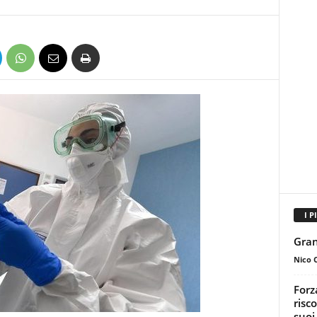
I P
Gran
Nico 
Forz
risc
suoi