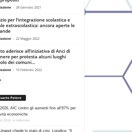
dazione
-
28 Gennaio 2021
izio per l’integrazione scolastica e
ale extrascolastica: ancora aperte le
ande
dazione
-
22 Maggio 2022
o aderisce all’iniziativa di Anci di
nere per protesta alcuni luoghi
olo dei comuni...
dazione
-
10 Febbraio 2022
Quarto Potere
2026, AIC contro gli aumenti fino all’87% per
tività economiche
to 2026
La redazione
Unapol chiede lo stato di crisi. Loiodice: “Il