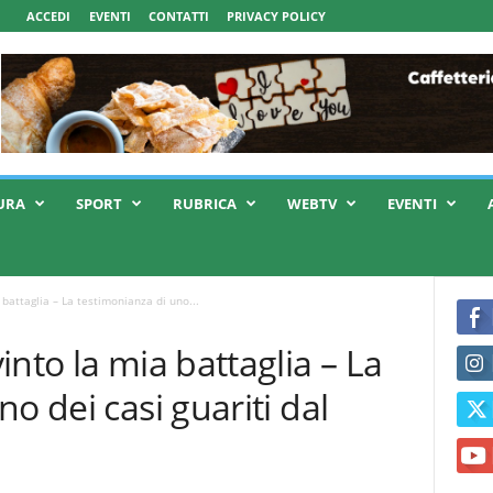
ACCEDI
EVENTI
CONTATTI
PRIVACY POLICY
URA
SPORT
RUBRICA
WEBTV
EVENTI
battaglia – La testimonianza di uno...
nto la mia battaglia – La
o dei casi guariti dal