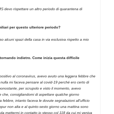
S devo rispettare un altro periodo di quarantena di
miliari per questo ulteriore periodo?
alcuni spazi della casa in via esclusiva rispetto a mio
tornando indietro. Come inizia questa difficile
 positivo al coronavirus, avevo avuto una leggera febbre che
 nulla mi faceva pensare al covid-19 perché ero certo di
 nonostante, per scrupolo e visto il momento, avevo
 che, consigliandomi di aspettare qualche giorno
febbre, intanto faceva le dovute segnalazioni all’ufficio
eppur non alta e al quinto-sesto giorno una mattina sono
da mettermi in contatto io stesso col 118 da cui mi veniva