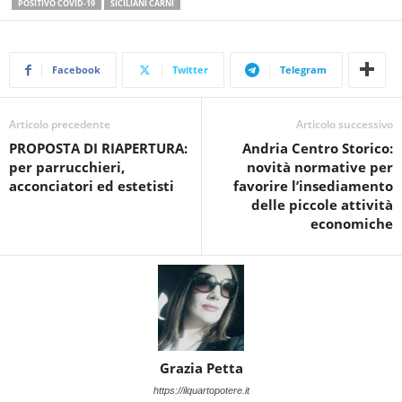
POSITIVO COVID-19
SICILIANI CARNI
Facebook
Twitter
Telegram
Articolo precedente
Articolo successivo
PROPOSTA DI RIAPERTURA:
Andria Centro Storico:
per parrucchieri,
novità normative per
acconciatori ed estetisti
favorire l’insediamento
delle piccole attività
economiche
Grazia Petta
https://ilquartopotere.it