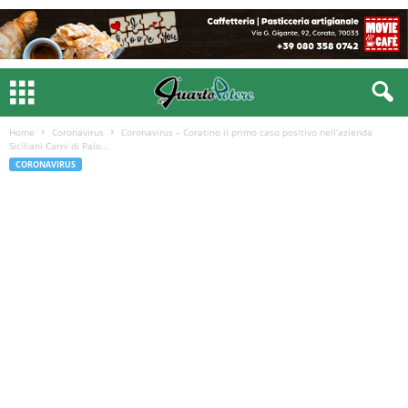
Home
Coronavirus
Coronavirus – Coratino il primo caso positivo nell’azienda
Siciliani Carni di Palo...
CORONAVIRUS