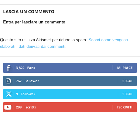
LASCIA UN COMMENTO
Entra per lasciare un commento
Questo sito utilizza Akismet per ridurre lo spam.
Scopri come vengono
elaborati i dati derivati dai commenti
.
3,822
Fans
MI PIACE
767
Follower
SEGUI
9
Follower
SEGUI
299
Iscritti
ISCRIVITI