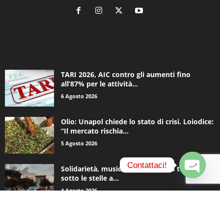
ALTRE NOTIZIE
TARI 2026, AIC contro gli aumenti fino
all’87% per le attività...
6 Agosto 2026
Olio: Unapol chiede lo stato di crisi. Loiodice:
“Il mercato rischia...
5 Agosto 2026
Contattaci!
Solidarietà, musica e una notte in tenda
sotto le stelle a...
O
4 Agosto 2026
p
e
n