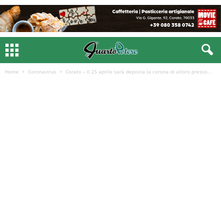
Home
Coronavirus
Corato – Il 25 aprile sarà deposta la corona di alloro presso...