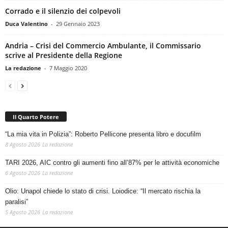
Corrado e il silenzio dei colpevoli
Duca Valentino
-
29 Gennaio 2023
Andria – Crisi del Commercio Ambulante, il Commissario
scrive al Presidente della Regione
La redazione
-
7 Maggio 2020
Il Quarto Potere
“La mia vita in Polizia”: Roberto Pellicone presenta libro e docufilm
8 Agosto 2026
La redazione
TARI 2026, AIC contro gli aumenti fino all’87% per le attività economiche
6 Agosto 2026
La redazione
Olio: Unapol chiede lo stato di crisi. Loiodice: “Il mercato rischia la
paralisi”
5 Agosto 2026
La redazione