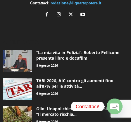
Contattaci:
redazione@ilquartopotere.it
ALTRE NOTIZIE
“La mia vita in Polizia”: Roberto Pellicone
presenta libro e docufilm
8 Agosto 2026
TARI 2026, AIC contro gli aumenti fino
all’87% per le attività...
6 Agosto 2026
Contattaci!
Olio: Unapol chiede lo stato di crisi. Loiodice:
“Il mercato rischia...
O
5 Agosto 2026
p
e