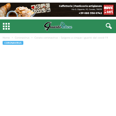
Home
Coronavirus
Corato coronavirus – Salgono a cinque i guariti dal covid-19
CORONAVIRUS