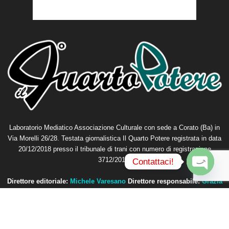
Laboratorio Mediatico Associazione Culturale con sede a Corato (Ba) in
Via Morelli 26/28. Testata giornalistica Il Quarto Potere registrata in data
20/12/2018 presso il tribunale di trani con numero di registrazione
3712/2018.
Contattaci!
O
Direttore editoriale:
Michele Varesano
Direttore responsabile:
Grazia
p
Petta
e
n
Contattaci:
redazione@ilquartopotere.it
c