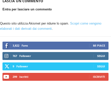
LASCIA UN COMMENTO
Entra per lasciare un commento
Questo sito utilizza Akismet per ridurre lo spam.
Scopri come vengono
elaborati i dati derivati dai commenti
.
3,822
Fans
MI PIACE
767
Follower
SEGUI
9
Follower
SEGUI
299
Iscritti
ISCRIVITI