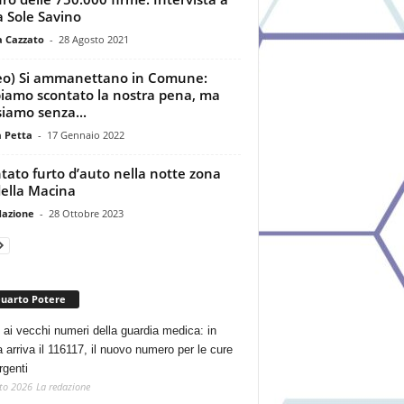
ia Sole Savino
a Cazzato
-
28 Agosto 2021
eo) Si ammanettano in Comune:
iamo scontato la nostra pena, ma
siamo senza...
a Petta
-
17 Gennaio 2022
tato furto d’auto nella notte zona
della Macina
dazione
-
28 Ottobre 2023
Quarto Potere
 ai vecchi numeri della guardia medica: in
a arriva il 116117, il nuovo numero per le cure
rgenti
to 2026
La redazione