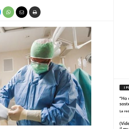
I P
“Ho 
sost
La re
(Vid
il m