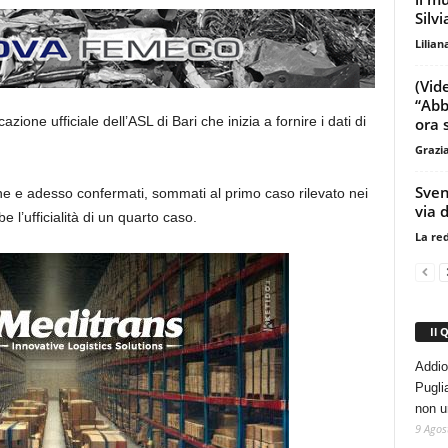
Silv
Lilian
(Vid
“Abb
one ufficiale dell’ASL di Bari che inizia a fornire i dati di
ora 
Grazi
Sven
one e adesso confermati, sommati al primo caso rilevato nei
via 
l’ufficialità di un quarto caso.
La re
Il 
Addio
Pugli
non u
9 Agos