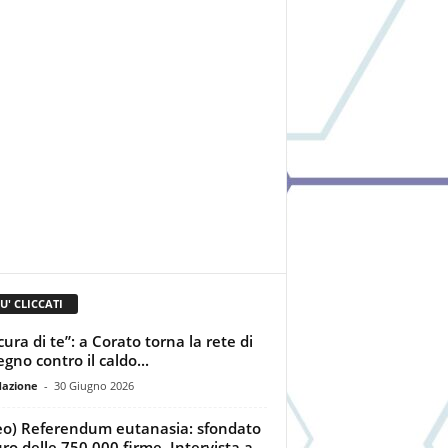
IU' CLICCATI
cura di te”: a Corato torna la rete di
egno contro il caldo...
dazione
-
30 Giugno 2026
eo) Referendum eutanasia: sfondato
uro delle 750.000 firme. Intervista a