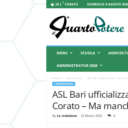
C
CORATO
DOMENICA 9 AGOSTO 2026
28.1
I
l
Q
u
a
r
t
NEWS
SCUOLA
AGRICOLT
o
P
AMMINISTRATIVE 2026
o
t
Home
Coronavirus
ASL Bari ufficializza i casi 
e
CORONAVIRUS
r
ASL Bari ufficializz
e
Corato – Ma manch
By
La redazione
-
25 Marzo 2020
0