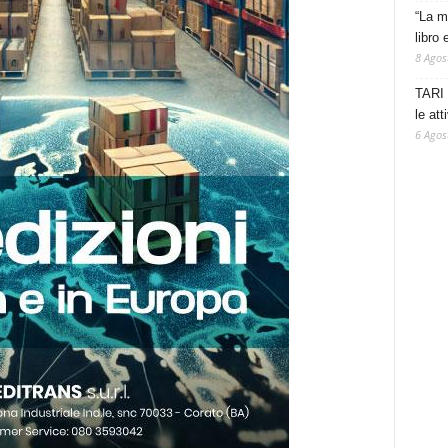
“La m
libro 
8 Agos
TARI 
le at
6 Agos