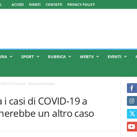
.
ACCEDI
EVENTI
CONTATTI
PRIVACY POLICY
URA
SPORT
RUBRICA
WEBTV
EVENTI
di COVID-19 a Corato – Ma mancherebbe...
a i casi di COVID-19 a
erebbe un altro caso