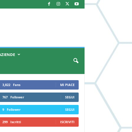
AZIENDE
3,822
Fans
MI PIACE
767
Follower
SEGUI
9
Follower
SEGUI
299
Iscritti
ISCRIVITI