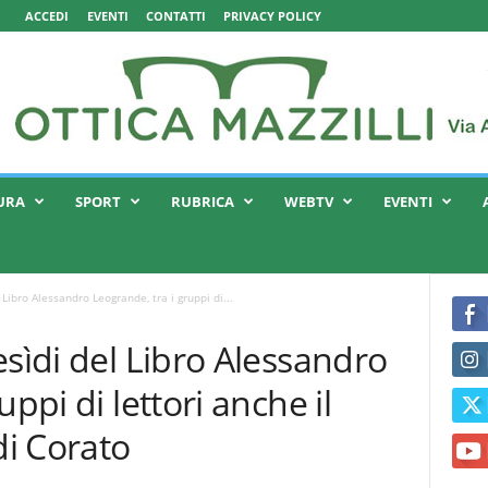
ACCEDI
EVENTI
CONTATTI
PRIVACY POLICY
URA
SPORT
RUBRICA
WEBTV
EVENTI
 Libro Alessandro Leogrande, tra i gruppi di...
esìdi del Libro Alessandro
ppi di lettori anche il
di Corato