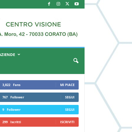
AZIENDE
3,822
Fans
MI PIACE
767
Follower
SEGUI
9
Follower
SEGUI
299
Iscritti
ISCRIVITI