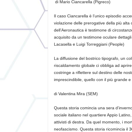
̀
di Mario Ciancarella (
Pigreco
)
Il caso Ciancarella è l’unico episodio acce
violazione delle prerogative della più alta 
dell’Aeronautica è testimone di circostanz
acquisito da un testimone oculare dettagli
Lacasella
e Luigi
Torreggiani
(People)
La diffusione
del bostrico tipografo
,
un col
riscaldamento globale
c
i obbliga ad aprire
costringe a riflettere sul destino delle n
imprescindibile, quello con il più grande e d
di Valentina Mira (SEM)
Questa storia comincia una sera d’invern
sociale italiano nel quartiere Appio Latin
attivisti di destra. Da quel momento, i mor
neofascismo. Questa storia ricomincia il 