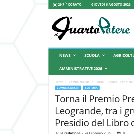
C
CORATO
GIOVEDÌ 6 AGOSTO 2026.
29.7
I
l
Q
u
a
r
t
NEWS
SCUOLA
AGRICOLT
o
P
AMMINISTRATIVE 2026
o
t
Home
Comunicazioni
Torna il Premio Presìdi del
e
COMUNICAZIONI
CULTURA
r
Torna il Premio Pr
e
Leogrande, tra i gru
Presidio del Libro 
By
La redazione
-
24 Febbraio 2025
0