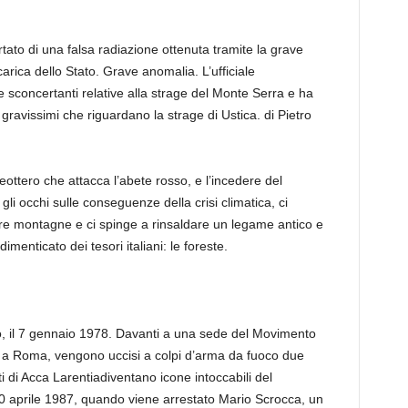
rtato di una falsa radiazione ottenuta tramite la grave
cari
ca dello Stato. Grave anomalia.
L’ufficiale
e sconcertanti relative alla strage del Monte Serra e ha
 gravissimi che riguardano la strage di Ustica.
di Pietro
eottero che attacca l’abete rosso
, e l’
incedere del
 gli occhi sulle conseguenze della crisi climatica, ci
ostre montagne e ci spinge a rinsaldare un legame antico e
imenticato dei tesori italiani: le foreste.
o, il 7 gennaio 1978. Davanti a una sede del Movimento
o, a Roma, vengono uccisi a colpi d’arma da fuoco due
ti di Acca
Larentia
diventano icone intoccabili del
30 aprile 1987, quando viene arrestato Mario Scrocca, un