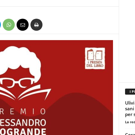
I P
Ulivi
sani
per s
La re
Cora