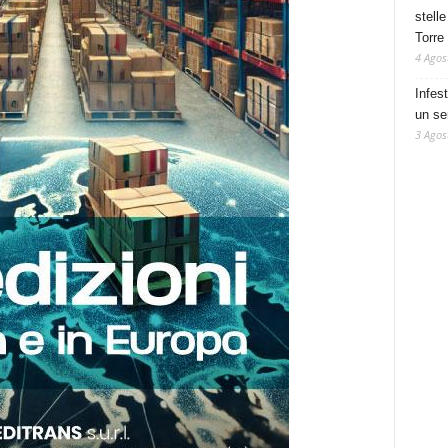
stelle
Torre
4 Agos
Infes
un se
3 Agos