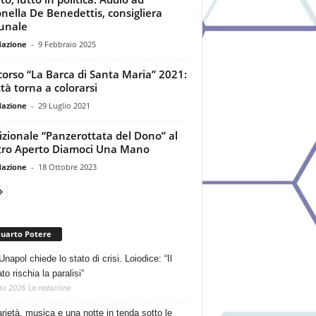
nella De Benedettis, consigliera
unale
dazione
-
9 Febbraio 2025
orso “La Barca di Santa Maria” 2021:
ttà torna a colorarsi
dazione
-
29 Luglio 2021
izionale “Panzerottata del Dono” al
ro Aperto Diamoci Una Mano
dazione
-
18 Ottobre 2023
Quarto Potere
Unapol chiede lo stato di crisi. Loiodice: “Il
o rischia la paralisi”
to 2026
La redazione
arietà, musica e una notte in tenda sotto le