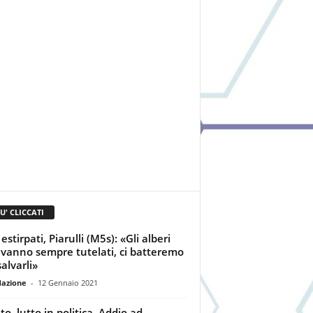
IU' CLICCATI
 estirpati, Piarulli (M5s): «Gli alberi
 vanno sempre tutelati, ci batteremo
alvarli»
dazione
-
12 Gennaio 2021
to, lutto in politica. Addio ad