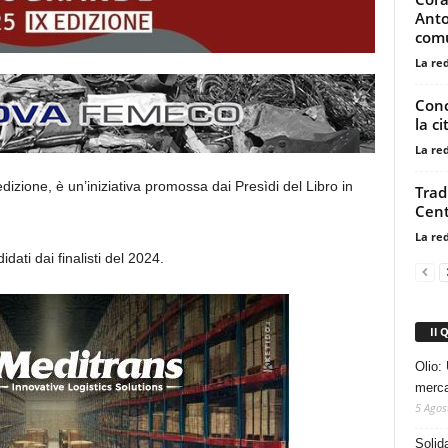
Anto
com
La re
Conc
la ci
La re
edizione, è un
’inizia
tiva promossa dai Presìdi del L
ibro in
Trad
Cent
La re
idati dai finalisti del 2024.
Il 
Olio: 
mercat
5 Agos
Solid