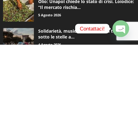
Olio: Unapol chiede lo stato di crisi. Loiodice:
“Il mercato rischia...
5 Agosto 2026
Contattaci!
Solidarietà, musica e una notte in tenda
sotto le stelle a...
O
4 Agosto 2026
p
e
n
c
CATEGORIE POPOLARI
h
a
935
Appuntamenti
t
796
y
Basket
740
Politica
506
Cronaca
473
Comunicazioni
414
Sport
334