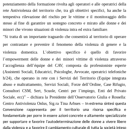
potenziamento della formazione rivolta agli operatori e alle operatrici della
rete Antiviolenza del territorio che, tra gli obiettivi specifici, ha anche la
tempestiva rilevazione del rischio per le vittime e il monitoraggio dello
stesso al fine di garantire un sostegno concreto e mirato alle donne e dei
minori che vivono situazioni di violenza intra ed extra familiare.
“Si tratta di un importante traguardo che consentirà al territorio di operare
per contrastare e prevenire il fenomeno della violenza di genere e la
violenza domestica. L’o
biettivo specifico è quello di favorire
l’empowerment delle donne e dei minori vittime di violenza attraverso
l’accoglienza dell’équipe del CAV, composta da professioniste esperte
(Assistenti Sociali, Educatrici, Psicologhe, Avvocate, operatrici telefoniche
h/24), che operano in rete con i Servizi del Territorio (Equipe integrata
abuso e maltrattamento, Servizi Sociali, Forze dell’Ordine, Case Rifugio,
Consultori CSM, Sert, Scuole, Centri per l’impiego, Enti del Privato
Sociale, ecc)” – dichiara la Presidente dell’Osservatorio Giulia e Rossella:
Centro Antiviolenza Onlus, Sig.ra Tina Arbues –
In estrema sintesi questa
Convenzione rappresenta per il territorio una risorsa specifica e
fondamentale per porre in essere azioni concrete e altamente specializzate
per supportare e favorire l’autodeterminazione delle donne a vivere libere
dalla violenza e a favorire il cambiamento culturale di tutta la società inteso