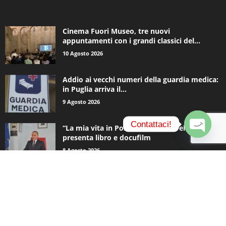
ALTRE NOTIZIE
Cinema Fuori Museo, tre nuovi
appuntamenti con i grandi classici del...
10 Agosto 2026
Addio ai vecchi numeri della guardia medica:
in Puglia arriva il...
9 Agosto 2026
Contattaci!
“La mia vita in Polizia”: Roberto Pellicone
presenta libro e docufilm
O
8 Agosto 2026
p
e
n
c
CATEGORIE POPOLARI
h
a
937
Appuntamenti
t