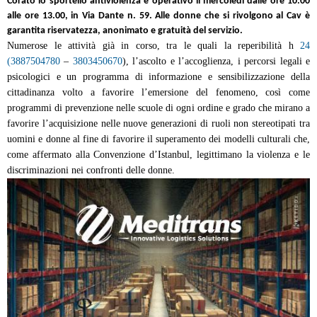
Corato lo sportello antiviolenza è operativo il mercoledì dalle ore 10.00
alle ore 13.00, in Via Dante n. 59. Alle donne che si rivolgono al Cav è
garantita riservatezza, anonimato e gratuità del servizio.
Numerose le attività già in corso, tra le quali la reperibilità h
24
(3887504780
–
3803450670
), l’ascolto e l’accoglienza, i percorsi legali e
psicologici e un programma di informazione e sensibilizzazione della
cittadinanza volto a favorire l’emersione del fenomeno, così come
programmi di prevenzione nelle scuole di ogni ordine e grado che mirano a
favorire l’acquisizione nelle nuove generazioni di ruoli non stereotipati tra
uomini e donne al fine di favorire il superamento dei modelli culturali che,
come affermato alla Convenzione d’Istanbul, legittimano la violenza e le
discriminazioni nei confronti delle donne.