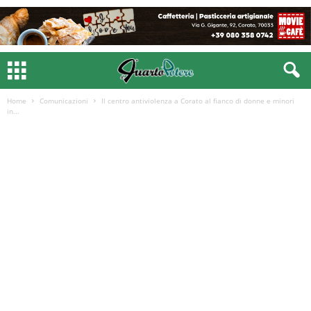
Home
Comunicazioni
Il centro antiviolenza a Corato al fianco di donne e minori
in...